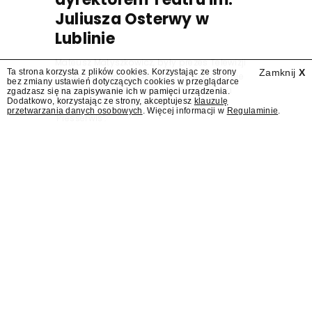
Juliusza Osterwy w
Lublinie
Mateusz Matyszkowicz, były prezes Telewizji
Ta strona korzysta z plików cookies. Korzystając ze strony
Zamknij
X
Polskiej, w poniedziałek 10 sierpnia obejmie
bez zmiany ustawień dotyczących cookies w przeglądarce
stanowisko dyrektora Teatru im. Juliusza
zgadzasz się na zapisywanie ich w pamięci urządzenia.
Dodatkowo, korzystając ze strony, akceptujesz
klauzulę
Osterwy w Lublinie – dowiedział się
przetwarzania danych osobowych
. Więcej informacji w
Regulaminie
.
"Presserwis".