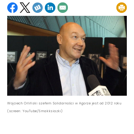
Wojciech Orliński szefem Solidarności w Agorze jest od 2012 roku
(screen: YouTube/Smakksiazki)