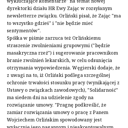
wykluczające komentarze" na temat nowej
dyrektorki działu HR Ewy Zając w rozsyłanym
newsletterze związku. Orliński pisał, że Zając "ma
to wszystko gdzieś" i "nie będzie mieć
sentymentów".
Spółka w piśmie zarzuca też Orlińskiemu
straszenie zwolnieniami grupowymi ("będzie
masakryczna rzeź") i sugerowanie pracownikom
branie zwolnień lekarskich, w celu odsunięcia
otrzymania wypowiedzenia. Węgierski dodaje, że
z uwagi na to, iż Orliński podlega szczególnej
ochronie trwałości stosunku pracy (wynikającej z
Ustawy o związkach zawodowych), "Solidarność"
ma siedem dni na udzielenie zgody na
rozwiązanie umowy. "Pragnę podkreślić, że
zamiar rozwiązania umowy o pracę z Panem
Wojciechem Orlińskim spowodowany jest
wyłącznie jego nagannym i nieakceptowalnym