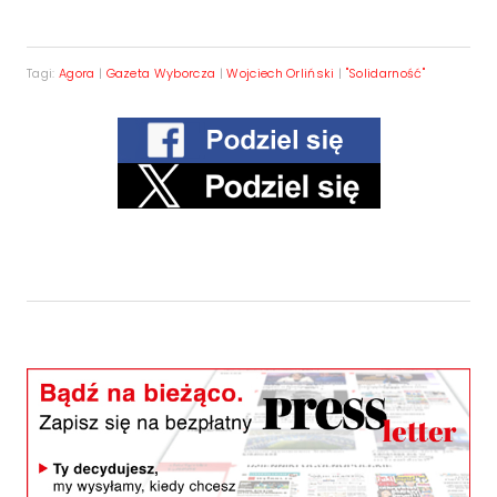
Tagi:
Agora
|
Gazeta Wyborcza
|
Wojciech Orliński
|
"Solidarność"