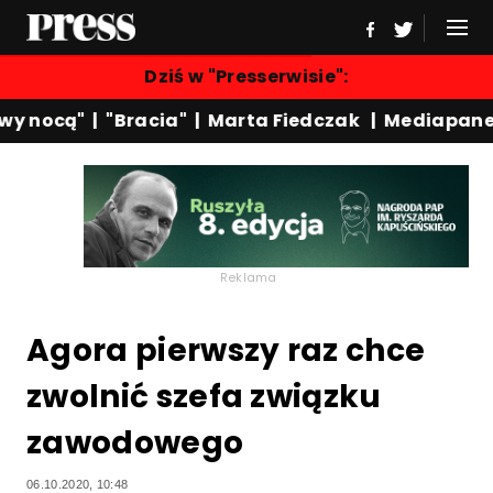
Dziś w "Presserwisie":
y nocą"
|
"Bracia"
|
Marta Fiedczak
|
Mediapanel
Reklama
Agora pierwszy raz chce
zwolnić szefa związku
zawodowego
06.10.2020, 10:48