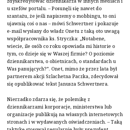
zdyskredytować dziennikarza w innych mediach i
u szefów portalu. – Posunęli się nawet do
szantażu, że jeśli napiszemy o mobbingu, to oni
ujawnią coś o nas – mówi Schwertner i pokazuje
e-mail wysłany do władz Onetu z taką oto uwagą
współpracownika ks. Stryczka: „Notabene,
wiecie, ile osób co roku opowiada mi historie o
tym, co dzieje się w Waszej firmie? O poziomie
dziennikarstwa, o obietnicach, o standardach u
Was panujących?”. Onet, mimo że przez lata był
partnerem akcji Szlachetna Paczka, zdecydował
się opublikować tekst Janusza Schwertnera.
Nierzadko zdarza się, że polemikę z
dziennikarzami korporacje, ministerstwa lub
organizacje publikują na własnych internetowych
stronach i w wydawanych oświadczeniach. – Taką
taktykę stosował regularnie były prezydent