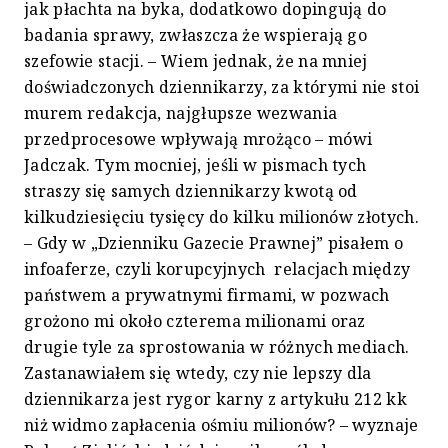
jak płachta na byka, dodatkowo dopingują do
badania sprawy, zwłaszcza że wspierają go
szefowie stacji. – Wiem jednak, że na mniej
doświadczonych dziennikarzy, za którymi nie stoi
murem redakcja, najgłupsze wezwania
przedprocesowe wpływają mrożąco – mówi
Jadczak. Tym mocniej, jeśli w pismach tych
straszy się samych dziennikarzy kwotą od
kilkudziesięciu tysięcy do kilku milionów złotych.
– Gdy w „Dzienniku Gazecie Prawnej” pisałem o
infoaferze, czyli korupcyjnych relacjach między
państwem a prywatnymi firmami, w pozwach
grożono mi około czterema milionami oraz
drugie tyle za sprostowania w różnych mediach.
Zastanawiałem się wtedy, czy nie lepszy dla
dziennikarza jest rygor karny z artykułu 212 kk
niż widmo zapłacenia ośmiu milionów? – wyznaje