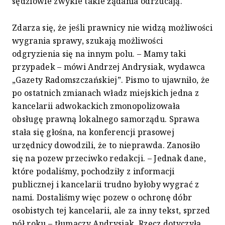
sędziowie zwykle takie żądania odrzucają.
Zdarza się, że jeśli prawnicy nie widzą możliwości
wygrania sprawy, szukają możliwości
odgryzienia się na innym polu. – Mamy taki
przypadek – mówi Andrzej Andrysiak, wydawca
„Gazety Radomszczańskiej”. Pismo to ujawniło, że
po ostatnich zmianach władz miejskich jedna z
kancelarii adwokackich zmonopolizowała
obsługę prawną lokalnego samorządu. Sprawa
stała się głośna, na konferencji prasowej
urzędnicy dowodzili, że to nieprawda. Zanosiło
się na pozew przeciwko redakcji. – Jednak dane,
które podaliśmy, pochodziły z informacji
publicznej i kancelarii trudno byłoby wygrać z
nami. Dostaliśmy więc pozew o ochronę dóbr
osobistych tej kancelarii, ale za inny tekst, sprzed
pół roku – tłumaczy Andrysiak. Rzecz dotyczyła