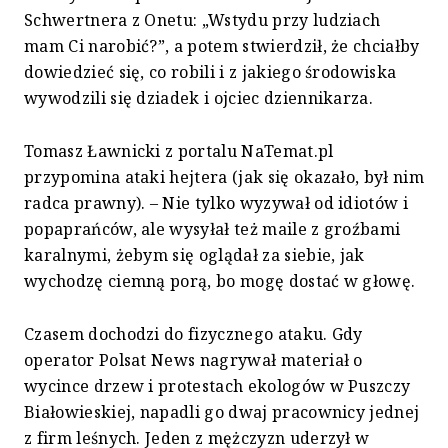
Schwertnera z Onetu: „Wstydu przy ludziach
mam Ci narobić?”, a potem stwierdził, że chciałby
dowiedzieć się, co robili i z jakiego środowiska
wywodzili się dziadek i ojciec dziennikarza.
Tomasz Ławnicki z portalu NaTemat.pl
przypomina ataki hejtera (jak się okazało, był nim
radca prawny). – Nie tylko wyzywał od idiotów i
popaprańców, ale wysyłał też maile z groźbami
karalnymi, żebym się oglądał za siebie, jak
wychodzę ciemną porą, bo mogę dostać w głowę.
Czasem dochodzi do fizycznego ataku. Gdy
operator Polsat News nagrywał materiał o
wycince drzew i protestach ekologów w Puszczy
Białowieskiej, napadli go dwaj pracownicy jednej
z firm leśnych. Jeden z mężczyzn uderzył w