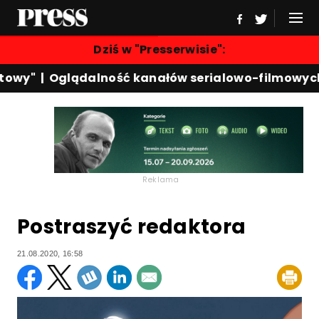
Dziś w "Presserwisie":
owy"
|
Oglądalność kanałów serialowo-filmowych
|
Reklama
Postraszyć redaktora
21.08.2020, 16:58