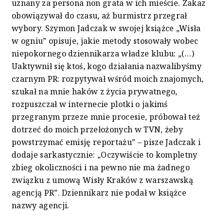
uznany za persona non grata w ich mieście. Zakaz
obowiązywał do czasu, aż burmistrz przegrał
wybory. Szymon Jadczak w swojej książce „Wisła
w ogniu” opisuje, jakie metody stosowały wobec
niepokornego dziennikarza władze klubu: „(…)
Uaktywnił się ktoś, kogo działania nazwalibyśmy
czarnym PR: rozpytywał wśród moich znajomych,
szukał na mnie haków z życia prywatnego,
rozpuszczał w internecie plotki o jakimś
przegranym przeze mnie procesie, próbował też
dotrzeć do moich przełożonych w TVN, żeby
powstrzymać emisję reportażu” – pisze Jadczak i
dodaje sarkastycznie: „Oczywiście to kompletny
zbieg okoliczności i na pewno nie ma żadnego
związku z umową Wisły Kraków z warszawską
agencją PR”. Dziennikarz nie podał w książce
nazwy agencji.