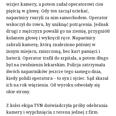
wizjer kamery, a potem zadał operatorowi cios
pięścią w głowę. Gdy ten zaczął uciekać,
napastnicy ruszyli za nim samochodem. Operator
wskoczył do rowu, by uniknąć potrącenia. Jednak
drugi z mężczyzn powalił go na ziemię, przygniótł
kolanem głowę i wykręcił ręce. Napastnicy
zabrali kamerę, którą znaleziono później w
innym miejscu, zniszczoną, bez kart pamięci i
baterii. Operator trafił do szpitala, a potem długo
był na zwolnieniu lekarskim. Policja zatrzymała
dwóch napastników jeszcze tego samego dnia,
kiedy pobili operatora – to syn i ojciec. Sąd skazał
ich na rok więzienia. Od wyroku odwołały się
obie strony.
Z kolei ekipa TVN doświadczyła próby odebrania
kamery i wypchnięcia z terenu jednej z firm