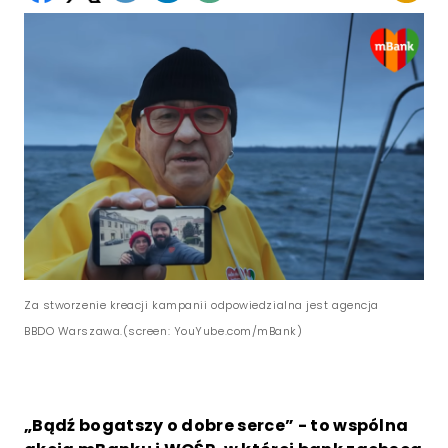
Za stworzenie kreacji kampanii odpowiedzialna jest agencja
BBDO Warszawa.(screen: YouYube.com/mBank)
„Bądź bogatszy o dobre serce” - to wspólna