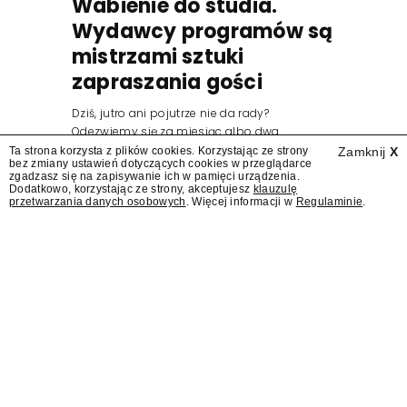
Wabienie do studia.
Wydawcy programów są
mistrzami sztuki
zapraszania gości
Dziś, jutro ani pojutrze nie da rady?
Odezwiemy się za miesiąc albo dwa.
Wydawcy programów są mistrzami sztuki
Ta strona korzysta z plików cookies. Korzystając ze strony
Zamknij
X
bez zmiany ustawień dotyczących cookies w przeglądarce
zapraszania gości.
zgadzasz się na zapisywanie ich w pamięci urządzenia.
Dodatkowo, korzystając ze strony, akceptujesz
klauzulę
przetwarzania danych osobowych
. Więcej informacji w
Regulaminie
.