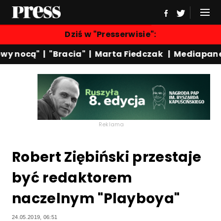
Dziś w "Presserwisie":
y nocą"
|
"Bracia"
|
Marta Fiedczak
|
Mediapanel
Reklama
Robert Ziębiński przestaje
być redaktorem
naczelnym "Playboya"
24.05.2019, 06:51