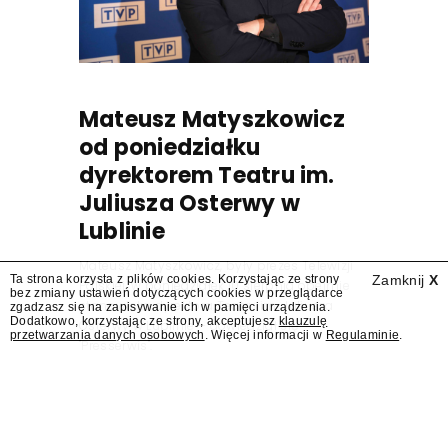
Mateusz Matyszkowicz
od poniedziałku
dyrektorem Teatru im.
Juliusza Osterwy w
Lublinie
Mateusz Matyszkowicz, były prezes Telewizji
Ta strona korzysta z plików cookies. Korzystając ze strony
Zamknij
X
Polskiej, w poniedziałek 10 sierpnia obejmie
bez zmiany ustawień dotyczących cookies w przeglądarce
stanowisko dyrektora Teatru im. Juliusza
zgadzasz się na zapisywanie ich w pamięci urządzenia.
Dodatkowo, korzystając ze strony, akceptujesz
klauzulę
Osterwy w Lublinie – dowiedział się
przetwarzania danych osobowych
. Więcej informacji w
Regulaminie
.
"Presserwis".