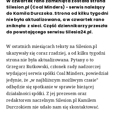
W czwartek rano zamknięta została strona
Silesion.pl (Coal Minders) - serwis należący
do Kamila Durczoka. Strona od kilku tygodni
nie była aktualizowana, a w czwartek rano
zniknęła z sieci. Część dziennikarzy przeszła
do powstającego serwisu Silesia24.pl.
W ostatnich miesiącach teksty na Silesion.pl
ukazywały się coraz rzadziej, a od kilku tygodni
strona nie była aktualizowana. Pytany o to
Grzegorz Rutkowski, członek rady nadzorczej
wydającej serwis spółki Coal Minders, powiedział
jedynie, że „w najbliższym możliwym czasie”
odbędzie się spotkanie w sprawie bieżącej
działalności spółki. Z jej prezesem oraz
redaktorem naczelnym Silesion.pl Kamilem
Durczokiem nie udało nam się skontaktować.