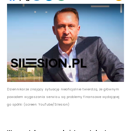
Dziennikarze znający sytuację nieoficjalnie twierdzą, że głównym
powodem wygaszania serwisu są problemy finansowe wydającej
go spółki (screen: YouTube/Silesion)