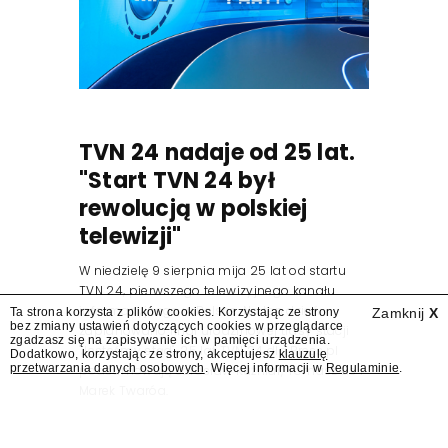
TVN 24 nadaje od 25 lat.
"Start TVN 24 był
rewolucją w polskiej
telewizji"
W niedzielę 9 sierpnia mija 25 lat od startu
TVN 24, pierwszego telewizyjnego kanału
informacyjnego w Polsce. Na ten dzień
Ta strona korzysta z plików cookies. Korzystając ze strony
Zamknij
X
bez zmiany ustawień dotyczących cookies w przeglądarce
zaplanowano finał urodzinowej trasy stacji
zgadzasz się na zapisywanie ich w pamięci urządzenia.
"Jesteśmy stąd". 25 lat TVN 24 dla Press.pl
Dodatkowo, korzystając ze strony, akceptujesz
klauzulę
przetwarzania danych osobowych
. Więcej informacji w
Regulaminie
.
podsumowują Jarosław Kuźniar, Tomasz Lis i
Marek Twaróg.