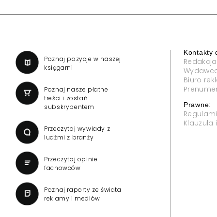
Kontakty 
a
Poznaj pozycje w naszej
Redakcja
księgarni
Wydawc
Biuro re
Prenume
Poznaj nasze płatne
treści i zostań
Prawne:
subskrybentem
Regulam
Klauzula
Przeczytaj wywiady z
ludźmi z branży
Przeczytaj opinie
fachowców
Poznaj raporty ze świata
reklamy i mediów