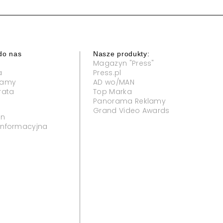
do nas
Nasze produkty:
Magazyn "Press"
a
Press.pl
klamy
AD wo/MAN
rata
Top Marka
Panorama Reklamy
Grand Video Awards
in
 informacyjna