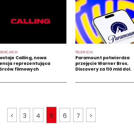
GENCJACH
TELEWIZJA
wstaje Calling, nowa
Paramount potwierdza
encja reprezentująca
przejęcie Warner Bros.
órców filmowych
Discovery za 110 mld dol.
<
3
4
5
6
7
>