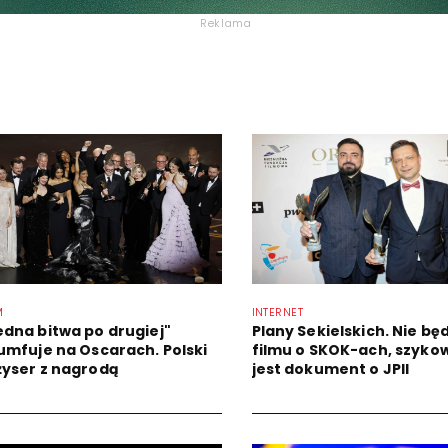
Reklama
M
INTERNET
edna bitwa po drugiej"
Plany Sekielskich. Nie bę
iumfuje na Oscarach. Polski
filmu o SKOK-ach, szyko
żyser z nagrodą
jest dokument o JPII