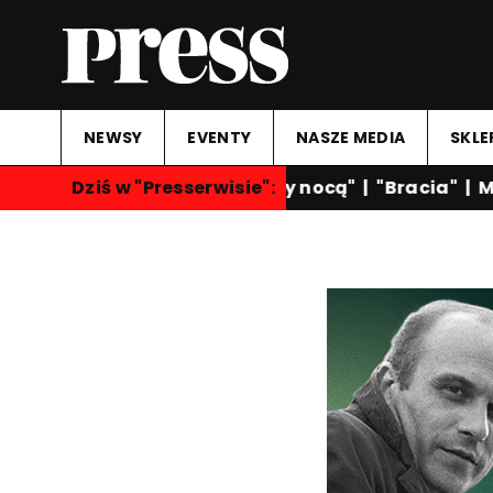
NEWSY
EVENTY
NASZE MEDIA
SKLE
Dziś w "Presserwisie":
"Rozmowy nocą"
|
"Bracia"
|
Ma