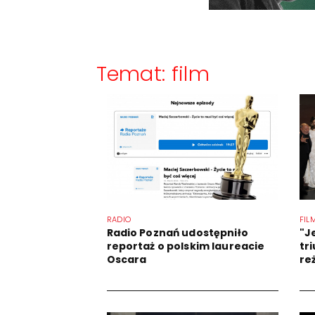
Temat: film
RADIO
FIL
Radio Poznań udostępniło
"J
reportaż o polskim laureacie
tr
Oscara
re