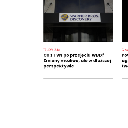
TELEWIZJA
O A
Co z TVN po przejęciu WBD?
Po
Zmiany możliwe, ale w dłuższej
ag
perspektywie
tw