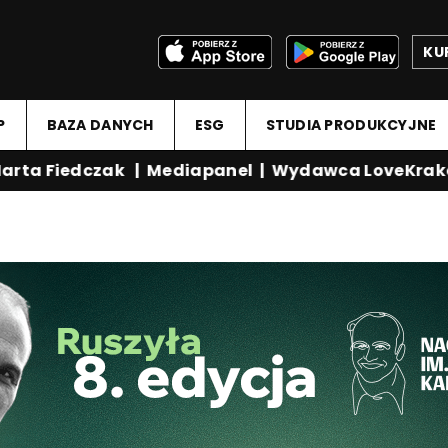
KU
P
BAZA DANYCH
ESG
STUDIA PRODUKCYJNE
rta Fiedczak
|
Mediapanel
|
Wydawca LoveKrako