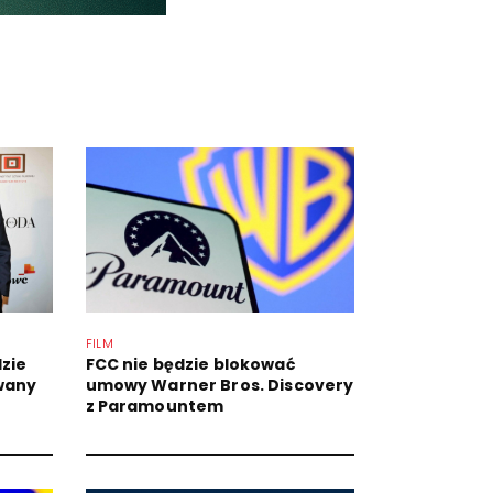
FILM
dzie
FCC nie będzie blokować
wany
umowy Warner Bros. Discovery
z Paramountem