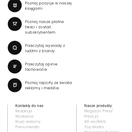
Poznaj pozycje w naszej
księgarni
Poznaj nasze płatne
treści i zostań
subskrybentem
Przeczytaj wywiady z
ludźmi z branży
Przeczytaj opinie
fachowców
Poznaj raporty ze świata
reklamy i mediów
Kontakty do nas
Nasze produkty:
Redakcja
Magazyn "Press"
Wydawca
Press.pl
Biuro reklamy
AD wo/MAN
Prenumerata
Top Marka