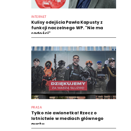
INTERNET
Kulisy odejścia Pawła Kapusty z
funkcji naczelnego WP. "Nie ma
radości"
PRASA
Tylko nie awionetka! Rzecz o
lotnictwie w mediach głównego
nurtu