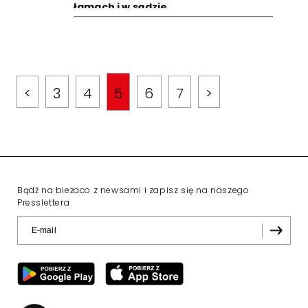
łamach i w sądzie
<
3
4
5
6
7
>
Bądź na bieżaco z newsami i zapisz się na naszego
Presslettera