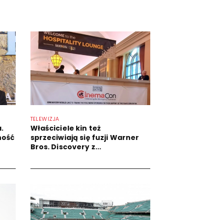
TELEWIZJA
.
Właściciele kin też
ność
sprzeciwiają się fuzji Warner
Bros. Discovery z...