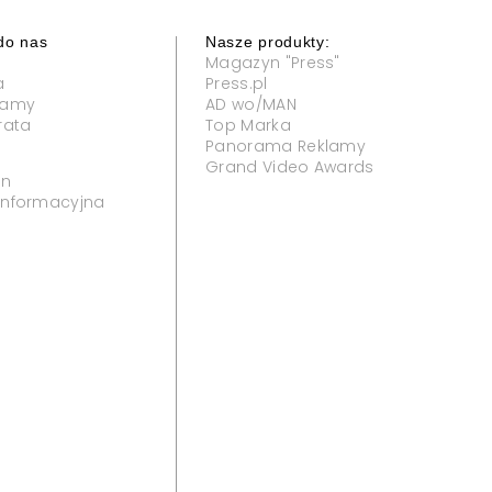
do nas
Nasze produkty:
Magazyn "Press"
a
Press.pl
klamy
AD wo/MAN
rata
Top Marka
Panorama Reklamy
Grand Video Awards
in
 informacyjna