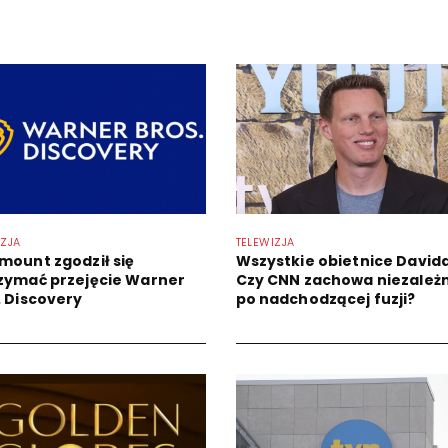
IZJA
TELEWIZJA
mount zgodził się
Wszystkie obietnice Davida
zymać przejęcie Warner
Czy CNN zachowa niezależ
. Discovery
po nadchodzącej fuzji?