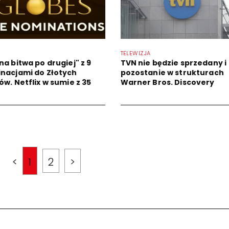
TELEWIZJA
na bitwa po drugiej" z 9
TVN nie będzie sprzedany i
nacjami do Złotych
pozostanie w strukturach
ów. Netflix w sumie z 35
Warner Bros. Discovery
<
1
2
>