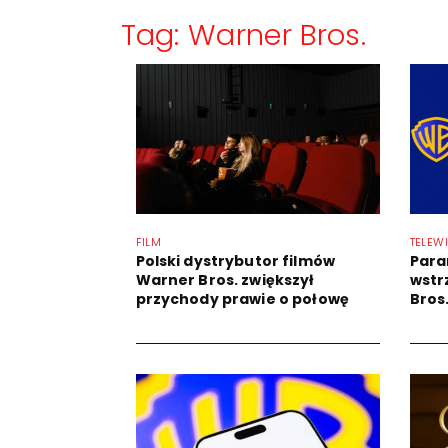
Tag: Warner Bros.
FILM
TELEW
Polski dystrybutor filmów
Para
Warner Bros. zwiększył
wstr
przychody prawie o połowę
Bros