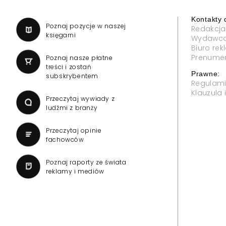
Kontakty 
a
Poznaj pozycje w naszej
Redakcja
księgarni
Wydawc
Biuro re
Prenume
Poznaj nasze płatne
treści i zostań
Prawne:
subskrybentem
Regulam
Klauzula
Przeczytaj wywiady z
ludźmi z branży
Przeczytaj opinie
fachowców
Poznaj raporty ze świata
reklamy i mediów