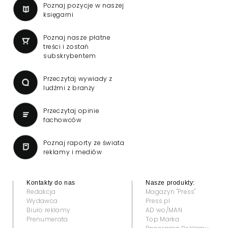
Poznaj pozycje w naszej
księgarni
Poznaj nasze płatne
treści i zostań
subskrybentem
Przeczytaj wywiady z
ludźmi z branży
Przeczytaj opinie
fachowców
Poznaj raporty ze świata
reklamy i mediów
Kontakty do nas
Nasze produkty:
Redakcja
Magazyn "Press"
Wydawca
Press.pl
Biuro reklamy
AD wo/MAN
Prenumerata
Top Marka