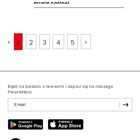
grupie ogólnej
<
1
2
3
4
5
>
Bądź na bieżaco z newsami i zapisz się na naszego
Presslettera