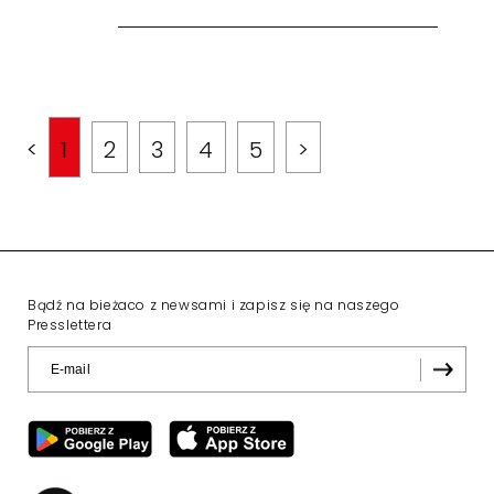
<
1
2
3
4
5
>
Bądź na bieżaco z newsami i zapisz się na naszego
Presslettera