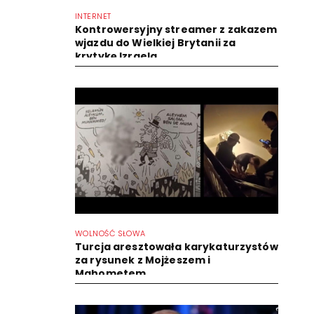
INTERNET
Kontrowersyjny streamer z zakazem
wjazdu do Wielkiej Brytanii za
krytykę Izraela
WOLNOŚĆ SŁOWA
Turcja aresztowała karykaturzystów
za rysunek z Mojżeszem i
Mahometem