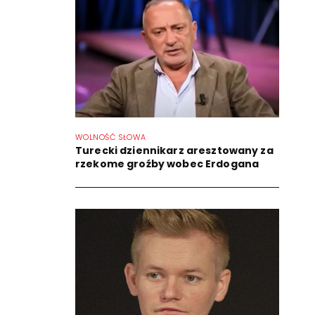
WOLNOŚĆ SŁOWA
Turecki dziennikarz aresztowany za
rzekome groźby wobec Erdogana