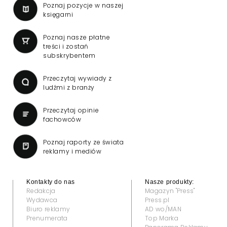
Poznaj pozycje w naszej
księgarni
Poznaj nasze płatne
treści i zostań
subskrybentem
Przeczytaj wywiady z
ludźmi z branży
Przeczytaj opinie
fachowców
Poznaj raporty ze świata
reklamy i mediów
Kontakty do nas
Nasze produkty:
Redakcja
Magazyn "Press"
Wydawca
Press.pl
Biuro reklamy
AD wo/MAN
Prenumerata
Top Marka