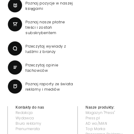
Poznaj pozycje w naszej
księgarni
Poznaj nasze płatne
treści i zostań
subskrybentem
Przeczytaj wywiady z
ludźmi z branży
Przeczytaj opinie
fachowców
Poznaj raporty ze świata
reklamy i mediów
Kontakty do nas
Nasze produkty:
Redakcja
Magazyn "Press"
Wydawca
Press.pl
Biuro reklamy
AD wo/MAN
Prenumerata
Top Marka