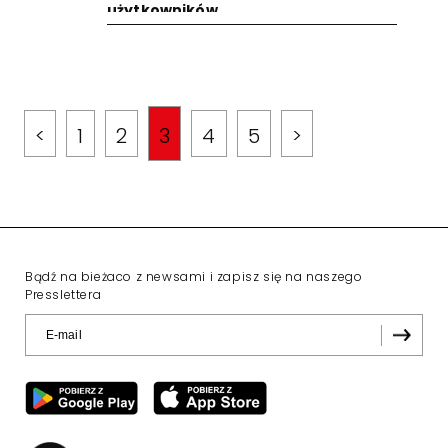
użytkowników
<
1
2
3
4
5
>
Bądź na bieżaco z newsami i zapisz się na naszego
Presslettera