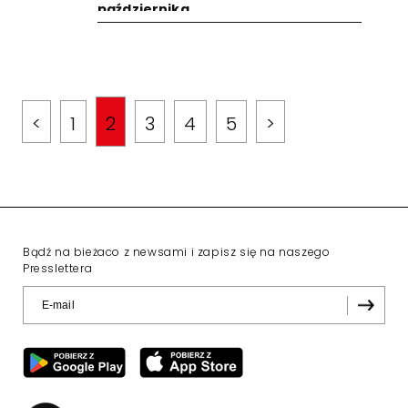
października
<
1
2
3
4
5
>
Bądź na bieżaco z newsami i zapisz się na naszego
Presslettera