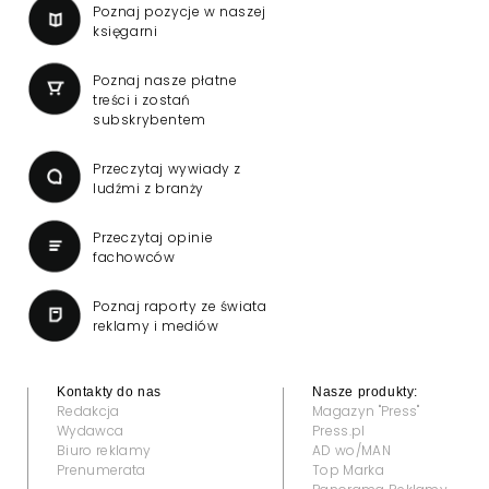
Poznaj pozycje w naszej
księgarni
Poznaj nasze płatne
treści i zostań
subskrybentem
Przeczytaj wywiady z
ludźmi z branży
Przeczytaj opinie
fachowców
Poznaj raporty ze świata
reklamy i mediów
Kontakty do nas
Nasze produkty:
Redakcja
Magazyn "Press"
Wydawca
Press.pl
Biuro reklamy
AD wo/MAN
Prenumerata
Top Marka