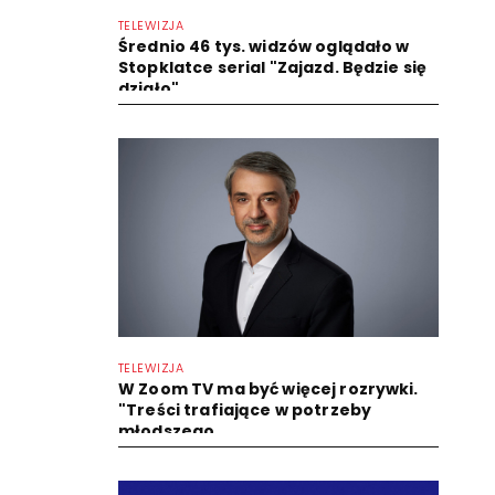
TELEWIZJA
Średnio 46 tys. widzów oglądało w
Stopklatce serial "Zajazd. Będzie się
działo"
TELEWIZJA
W Zoom TV ma być więcej rozrywki.
"Treści trafiające w potrzeby
młodszego...