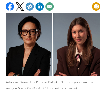
Katarzyna Woźnicka i Patrycja Gałązka‑Struzik są członkiniami
zarządu Grupy Kino Polska (fot. materiały prasowe)