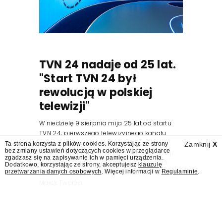
TVN 24 nadaje od 25 lat.
"Start TVN 24 był
rewolucją w polskiej
telewizji"
W niedzielę 9 sierpnia mija 25 lat od startu
TVN 24, pierwszego telewizyjnego kanału
informacyjnego w Polsce. Na ten dzień
Ta strona korzysta z plików cookies. Korzystając ze strony
Zamknij
X
bez zmiany ustawień dotyczących cookies w przeglądarce
zaplanowano finał urodzinowej trasy stacji
zgadzasz się na zapisywanie ich w pamięci urządzenia.
"Jesteśmy stąd". 25 lat TVN 24 dla Press.pl
Dodatkowo, korzystając ze strony, akceptujesz
klauzulę
przetwarzania danych osobowych
. Więcej informacji w
Regulaminie
.
podsumowują Jarosław Kuźniar, Tomasz Lis i
Marek Twaróg.