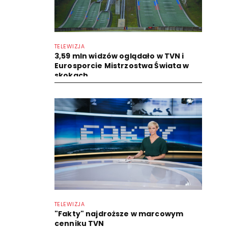
TELEWIZJA
3,59 mln widzów oglądało w TVN i
Eurosporcie Mistrzostwa Świata w
skokach
TELEWIZJA
"Fakty" najdroższe w marcowym
cenniku TVN