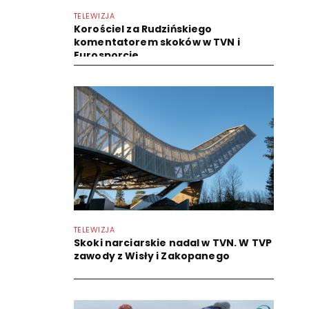
TELEWIZJA
Korościel za Rudzińskiego
komentatorem skoków w TVN i
Eurosporcie...
TELEWIZJA
Skoki narciarskie nadal w TVN. W TVP
zawody z Wisły i Zakopanego