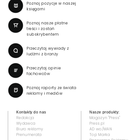
Poznaj pozycje w naszej
księgarni
Poznaj nasze płatne
treści i zostań
subskrybentem
Przeczytaj wywiady z
ludźmi z branży
Przeczytaj opinie
fachowców
Poznaj raporty ze świata
reklamy i mediów
Kontakty do nas
Nasze produkty:
Redakcja
Magazyn "Press"
Wydawca
Press.pl
Biuro reklamy
AD wo/MAN
Prenumerata
Top Marka