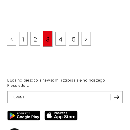
<
1
2
3
4
5
>
Bądź na bieżaco z newsami i zapisz się na naszego
Presslettera