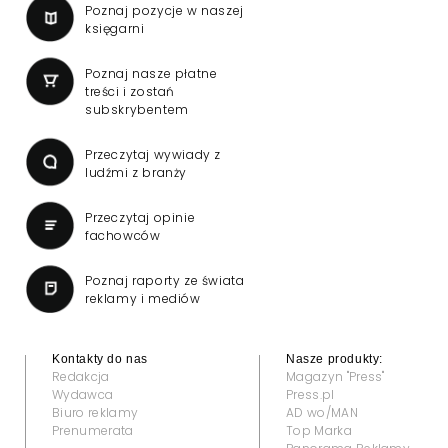
Poznaj pozycje w naszej
księgarni
Poznaj nasze płatne
treści i zostań
subskrybentem
Przeczytaj wywiady z
ludźmi z branży
Przeczytaj opinie
fachowców
Poznaj raporty ze świata
reklamy i mediów
Kontakty do nas
Nasze produkty:
Redakcja
Magazyn "Press"
Wydawca
Press.pl
Biuro reklamy
AD wo/MAN
Prenumerata
Top Marka