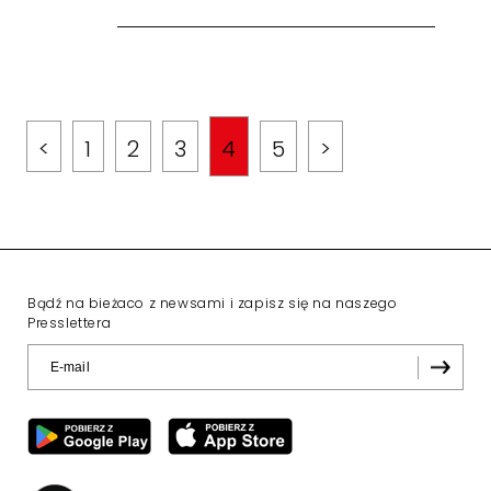
<
1
2
3
4
5
>
Bądź na bieżaco z newsami i zapisz się na naszego
Presslettera