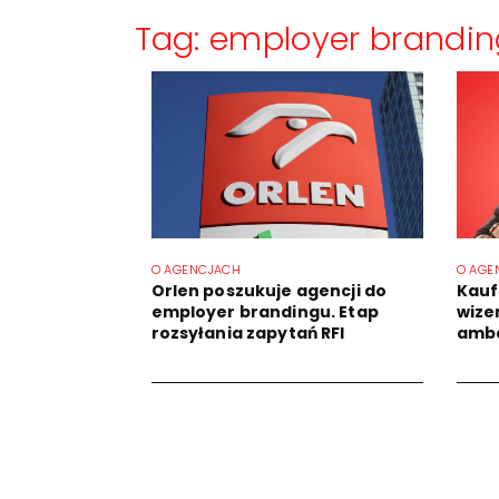
Tag: employer brandin
O AGENCJACH
O AGE
Orlen poszukuje agencji do
Kauf
employer brandingu. Etap
wize
rozsyłania zapytań RFI
amba