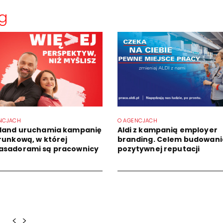
g
NCJACH
O AGENCJACH
land uruchamia kampanię
Aldi z kampanią employer
runkową, w której
branding. Celem budowani
sadorami są pracownicy
pozytywnej reputacji
<
>