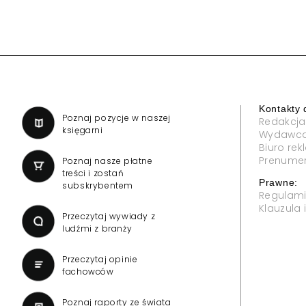
Kontakty 
a
Poznaj pozycje w naszej
Redakcja
księgarni
Wydawc
Biuro re
Prenume
Poznaj nasze płatne
treści i zostań
Prawne:
subskrybentem
Regulam
Klauzula
Przeczytaj wywiady z
ludźmi z branży
Przeczytaj opinie
fachowców
Poznaj raporty ze świata