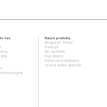
do nas
Nasze produkty:
Magazyn "Press"
a
Press.pl
klamy
AD wo/MAN
rata
Top Marka
Panorama Reklamy
Grand Video Awards
in
 informacyjna