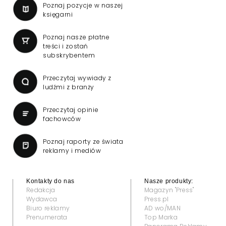
Poznaj pozycje w naszej
księgarni
Poznaj nasze płatne
treści i zostań
subskrybentem
Przeczytaj wywiady z
ludźmi z branży
Przeczytaj opinie
fachowców
Poznaj raporty ze świata
reklamy i mediów
Kontakty do nas
Nasze produkty:
Redakcja
Magazyn "Press"
Wydawca
Press.pl
Biuro reklamy
AD wo/MAN
Prenumerata
Top Marka