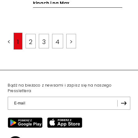
kinach i na Max
<
1
2
3
4
>
Bądź na bieżaco z newsami i zapisz się na naszego
Presslettera