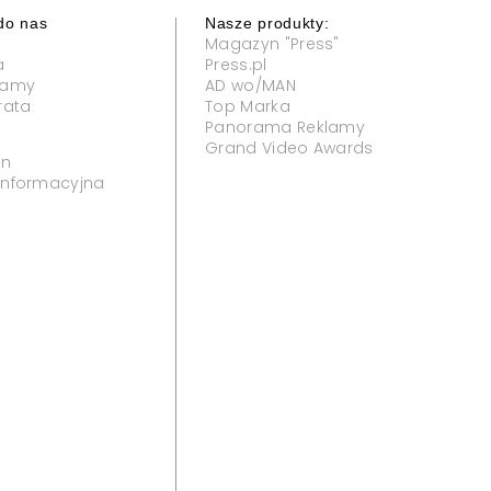
do nas
Nasze produkty:
Magazyn "Press"
a
Press.pl
klamy
AD wo/MAN
rata
Top Marka
Panorama Reklamy
Grand Video Awards
in
 informacyjna