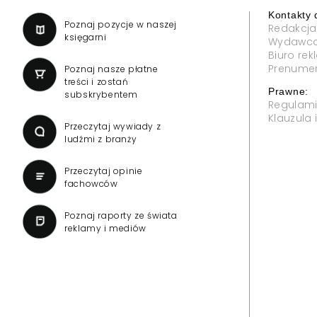
Kontakty 
a
Poznaj pozycje w naszej
Redakcja
księgarni
Wydawc
Biuro re
Prenume
Poznaj nasze płatne
treści i zostań
Prawne:
subskrybentem
Regulam
Klauzula
Przeczytaj wywiady z
ludźmi z branży
Przeczytaj opinie
fachowców
Poznaj raporty ze świata
reklamy i mediów