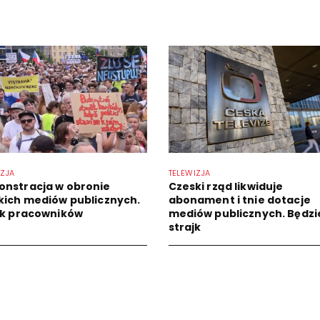
IZJA
TELEWIZJA
nstracja w obronie
Czeski rząd likwiduje
kich mediów publicznych.
abonament i tnie dotacje
jk pracowników
mediów publicznych. Będzi
strajk