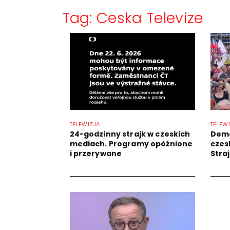
Tag: Ceska Televize
TELEWIZJA
TELEW
24-godzinny strajk w czeskich
Demo
mediach. Programy opóźnione
czes
i przerywane
Stra