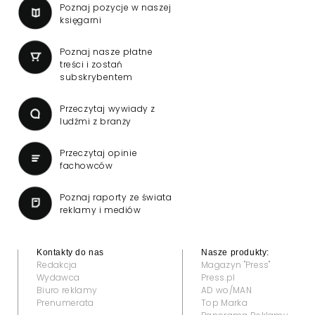
Poznaj pozycje w naszej
księgarni
Poznaj nasze płatne
treści i zostań
subskrybentem
Przeczytaj wywiady z
ludźmi z branży
Przeczytaj opinie
fachowców
Poznaj raporty ze świata
reklamy i mediów
Kontakty do nas
Nasze produkty:
Redakcja
Magazyn "Press"
Wydawca
Press.pl
Biuro reklamy
AD wo/MAN
Prenumerata
Top Marka