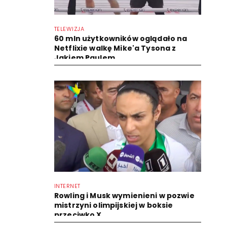
TELEWIZJA
60 mln użytkowników oglądało na
Netflixie walkę Mike'a Tysona z
Jakiem Paulem
INTERNET
Rowling i Musk wymienieni w pozwie
mistrzyni olimpijskiej w boksie
przeciwko X