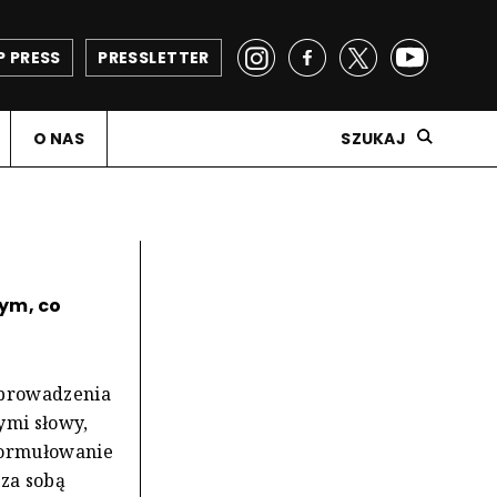
P PRESS
PRESSLETTER
O NAS
SZUKAJ
ym, co
 prowadzenia
ymi słowy,
 sformułowanie
 za sobą