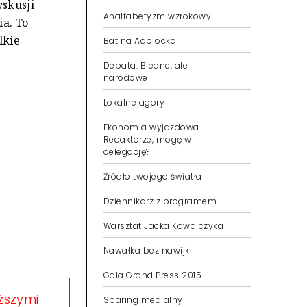
yskusji
Analfabetyzm wzrokowy
a. To
lkie
Bat na Adblocka
Debata: Biedne, ale
narodowe
Lokalne agory
Ekonomia wyjazdowa.
Redaktorze, mogę w
delegację?
Źródło twojego światła
Dziennikarz z programem
Warsztat Jacka Kowalczyka
Nawałka bez nawijki
Gala Grand Press 2015
eższymi
Sparing medialny