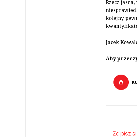
Rzecz jasna,
niesprawiedl
kolejny pewn
kwantyfikato
Jacek Kowal
Aby przeczy
K
Zapisz s