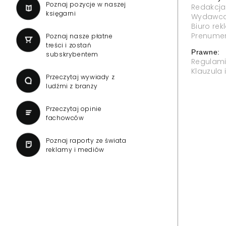
Poznaj pozycje w naszej
Redakcja
księgarni
Wydawc
Biuro re
Prenume
Poznaj nasze płatne
treści i zostań
Prawne:
subskrybentem
Regulam
Klauzula
Przeczytaj wywiady z
ludźmi z branży
Przeczytaj opinie
fachowców
Poznaj raporty ze świata
reklamy i mediów