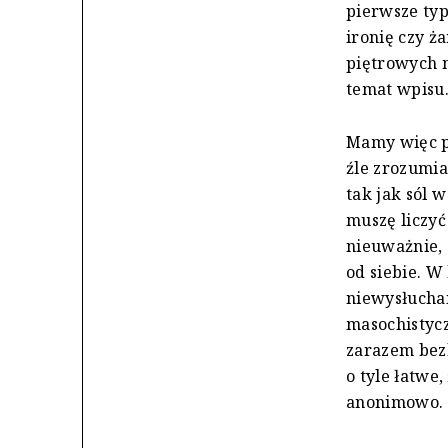
pierwsze ty
ironię czy ż
piętrowych n
temat wpisu
Mamy więc pi
źle zrozumia
tak jak sól 
muszę liczyć
nieuważnie, 
od siebie. W
niewysłucha
masochistyc
zarazem bezl
o tyle łatwe
anonimowo.