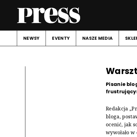
NEWSY
EVENTY
NASZE MEDIA
SKLE
Warszt
Pisanie bl
frustrując
Redakcja „Pr
bloga, posta
ocenić, jak s
wywołało w c