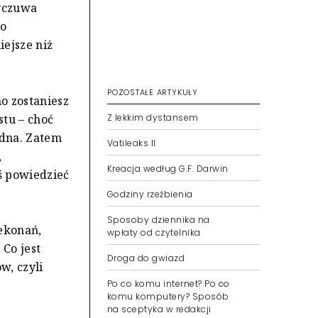
wyczuwa
do
iejsze niż
POZOSTAŁE ARTYKUŁY
o zostaniesz
stu – choć
Z lekkim dystansem
ędna. Zatem
Vatileaks II
,
Kreacja według G.F. Darwin
oś powiedzieć
Godziny rzeźbienia
Sposoby dziennika na
ekonań,
wpłaty od czytelnika
 Co jest
Droga do gwiazd
w, czyli
Po co komu internet? Po co
komu komputery? Sposób
na sceptyka w redakcji