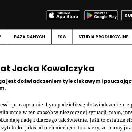
KU
P
BAZA DANYCH
ESG
STUDIA PRODUKCYJNE
at Jacka Kowalczyka
oga jest doświadczeniem tyle ciekawym i pouczając
ym.
ess”, prosząc mnie, bym podzielił się doświadczeniem z
wiła mnie w ten sposób w niezręcznej sytuacji: mam, inn
obie daję radę i dlaczego tak świetnie. Jeśli to ostatnie
zytelniku jakiś odruch niechęci, to znaczy, że mamy już