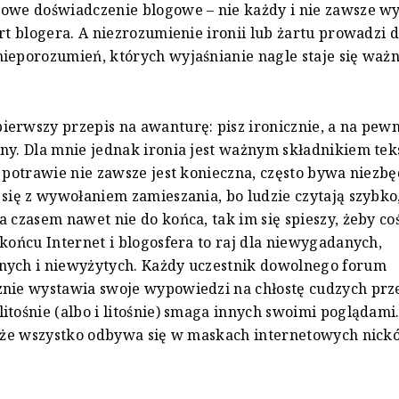
powe doświadczenie blogowe – nie każdy i nie zawsze 
art blogera. A niezrozumienie ironii lub żartu prowadzi 
ieporozumień, których wyjaśnianie nagle staje się ważn
.
erwszy przepis na awanturę: pisz ironicznie, a na pewn
ny. Dla mnie jednak ironia jest ważnym składnikiem tek
w potrawie nie zawsze jest konieczna, często bywa niezb
 się z wywołaniem zamieszania, bo ludzie czytają szybko
a czasem nawet nie do końca, tak im się spieszy, żeby c
 końcu Internet i blogosfera to raj dla niewygadanych,
nych i niewyżytych. Każdy uczestnik dowolnego forum
znie wystawia swoje wypowiedzi na chłostę cudzych prz
itośnie (albo i litośnie) smaga innych swoimi poglądami.
, że wszystko odbywa się w maskach internetowych nickó