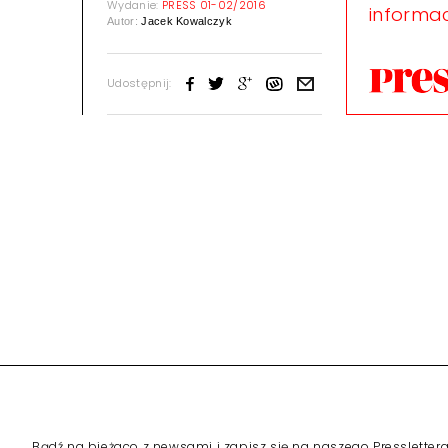
Wydanie:
PRESS 01-02/2016
informac
Autor:
Jacek Kowalczyk
Udostępnij:
Bądź na bieżaco z newsami i zapisz się na naszego Pressletter