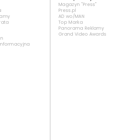
Magazyn "Press"
a
Press.pl
klamy
AD wo/MAN
rata
Top Marka
Panorama Reklamy
Grand Video Awards
in
 informacyjna