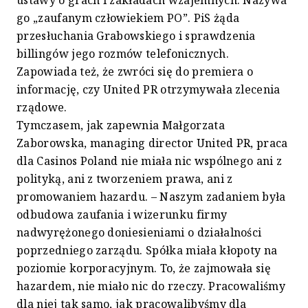
ustawy o grach i zakładach wzajemnych. Nazywa
go „zaufanym człowiekiem PO”. PiS żąda
przesłuchania Grabowskiego i sprawdzenia
billingów jego rozmów telefonicznych.
Zapowiada też, że zwróci się do premiera o
informację, czy United PR otrzymywała zlecenia
rządowe.
Tymczasem, jak zapewnia Małgorzata
Zaborowska, managing director United PR, praca
dla Casinos Poland nie miała nic wspólnego ani z
polityką, ani z tworzeniem prawa, ani z
promowaniem hazardu. – Naszym zadaniem była
odbudowa zaufania i wizerunku firmy
nadwyrężonego doniesieniami o działalności
poprzedniego zarządu. Spółka miała kłopoty na
poziomie korporacyjnym. To, że zajmowała się
hazardem, nie miało nic do rzeczy. Pracowaliśmy
dla niej tak samo, jak pracowalibyśmy dla