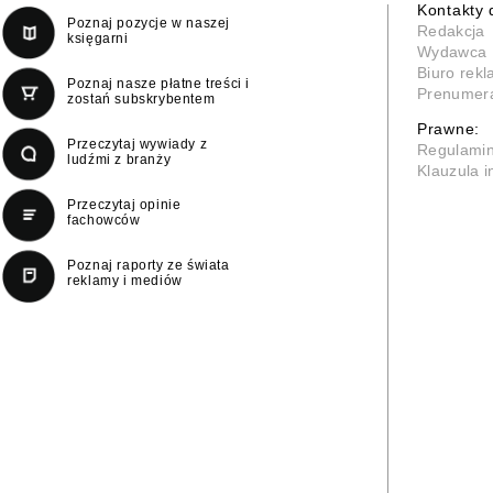
Kontakty 
Poznaj pozycje w naszej
Redakcja
księgarni
Wydawca
Biuro rek
Poznaj nasze płatne treści i
Prenumer
zostań subskrybentem
Prawne:
Przeczytaj wywiady z
Regulami
ludźmi z branży
Klauzula 
Przeczytaj opinie
fachowców
Poznaj raporty ze świata
reklamy i mediów