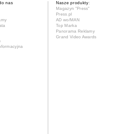
do nas
Nasze produkty:
Magazyn "Press"
Press.pl
lamy
AD wo/MAN
ata
Top Marka
Panorama Reklamy
Grand Video Awards
n
informacyjna