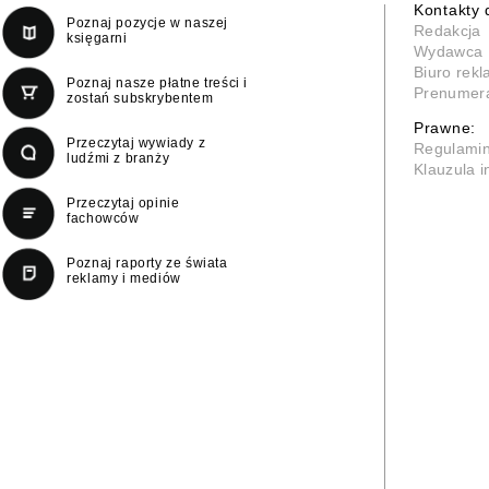
Kontakty 
Poznaj pozycje w naszej
Redakcja
księgarni
Wydawca
Biuro rek
Poznaj nasze płatne treści i
Prenumer
zostań subskrybentem
Prawne:
Przeczytaj wywiady z
Regulami
ludźmi z branży
Klauzula 
Przeczytaj opinie
fachowców
Poznaj raporty ze świata
reklamy i mediów