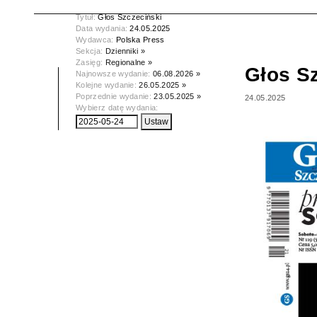
Tytuł:
Głos Szczeciński
Data wydania:
24.05.2025
Wydawca:
Polska Press
Sekcja:
Dzienniki »
Zasięg:
Regionalne »
Głos S
Najnowsze wydanie:
06.08.2026 »
Kolejne wydanie:
26.05.2025 »
Poprzednie wydanie:
23.05.2025 »
24.05.2025
Wybierz datę wydania: