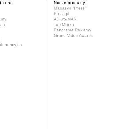
do nas
Nasze produkty:
Magazyn "Press"
Press.pl
lamy
AD wo/MAN
ata
Top Marka
Panorama Reklamy
Grand Video Awards
n
informacyjna