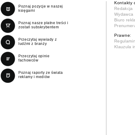
Kontakty 
Poznaj pozycje w naszej
Redakcja
księgarni
Wydawca
Biuro rek
Poznaj nasze płatne treści i
Prenumer
zostań subskrybentem
Prawne:
Przeczytaj wywiady z
Regulami
ludźmi z branży
Klauzula 
Przeczytaj opinie
fachowców
Poznaj raporty ze świata
reklamy i mediów