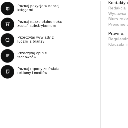
Kontakty 
Poznaj pozycje w naszej
Redakcja
księgarni
Wydawca
Biuro rek
Poznaj nasze płatne treści i
Prenumer
zostań subskrybentem
Prawne:
Przeczytaj wywiady z
Regulami
ludźmi z branży
Klauzula 
Przeczytaj opinie
fachowców
Poznaj raporty ze świata
reklamy i mediów