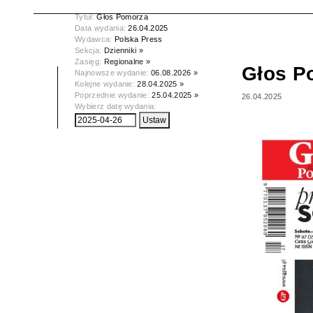
Tytuł:
Głos Pomorza
Data wydania:
26.04.2025
Wydawca:
Polska Press
Sekcja:
Dzienniki »
Zasięg:
Regionalne »
Głos P
Najnowsze wydanie:
06.08.2026 »
Kolejne wydanie:
28.04.2025 »
Poprzednie wydanie:
25.04.2025 »
26.04.2025
Wybierz datę wydania: