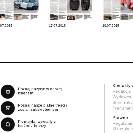
.07.2015
17.07.2015
10.07.2015
Kontakty 
Poznaj pozycje w naszej
Redakcja
księgarni
Wydawca
Biuro rek
Poznaj nasze płatne treści i
Prenumer
zostań subskrybentem
Prawne:
Przeczytaj wywiady z
Regulami
ludźmi z branży
Klauzula 