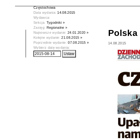
Tytuł:
Polska Dziennik Zachodni -
Częstochowa
Data wydania:
14.08.2015
Wydawca:
Sekcja:
Tygodniki »
Zasięg:
Regionalne »
Polska
Najnowsze wydanie:
24.01.2020 »
Kolejne wydanie:
21.08.2015 »
Poprzednie wydanie:
07.08.2015 »
14.08.2015
Wybierz datę wydania: