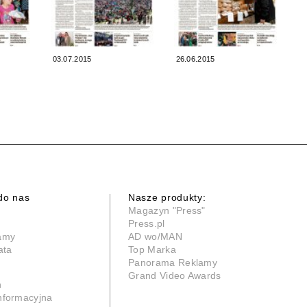
03.07.2015
26.06.2015
do nas
Nasze produkty:
Magazyn "Press"
Press.pl
lamy
AD wo/MAN
ata
Top Marka
Panorama Reklamy
Grand Video Awards
n
informacyjna