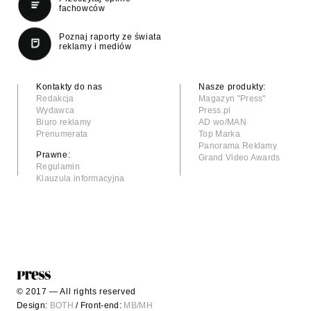
fachowców
Poznaj raporty ze świata
reklamy i mediów
Kontakty do nas
Nasze produkty:
Redakcja
Magazyn "Press"
Wydawca
Press.pl
Biuro reklamy
AD wo/MAN
Prenumerata
Top Marka
Panorama Reklamy
Prawne:
Grand Video Awards
Regulamin
Klauzula informacyjna
© 2017 — All rights reserved
Design:
BOTH
/ Front-end:
MB/MH