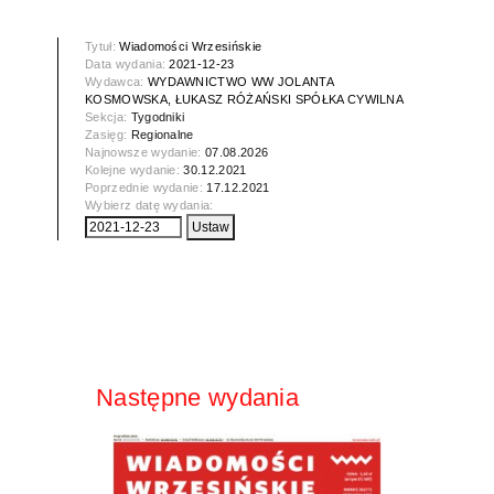
Tytuł:
Wiadomości Wrzesińskie
Data wydania:
2021-12-23
Wydawca:
WYDAWNICTWO WW JOLANTA
KOSMOWSKA, ŁUKASZ RÓŻAŃSKI SPÓŁKA CYWILNA
Sekcja:
Tygodniki
Zasięg:
Regionalne
Najnowsze wydanie:
07.08.2026
Kolejne wydanie:
30.12.2021
Poprzednie wydanie:
17.12.2021
Wybierz datę wydania:
Następne wydania