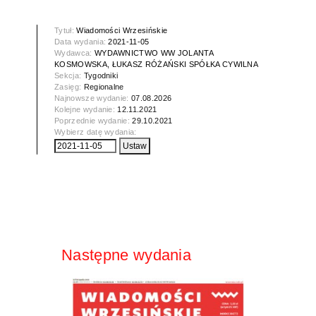
Tytuł:
Wiadomości Wrzesińskie
Data wydania:
2021-11-05
Wydawca:
WYDAWNICTWO WW JOLANTA
KOSMOWSKA, ŁUKASZ RÓŻAŃSKI SPÓŁKA CYWILNA
Sekcja:
Tygodniki
Zasięg:
Regionalne
Najnowsze wydanie:
07.08.2026
Kolejne wydanie:
12.11.2021
Poprzednie wydanie:
29.10.2021
Wybierz datę wydania:
Następne wydania