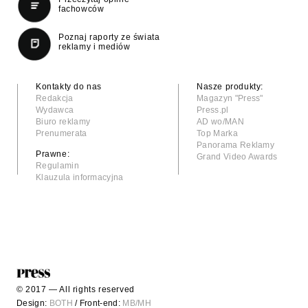
fachowców
Poznaj raporty ze świata
reklamy i mediów
Kontakty do nas
Nasze produkty:
Redakcja
Magazyn "Press"
Wydawca
Press.pl
Biuro reklamy
AD wo/MAN
Prenumerata
Top Marka
Panorama Reklamy
Prawne:
Grand Video Awards
Regulamin
Klauzula informacyjna
© 2017 — All rights reserved
Design:
BOTH
/ Front-end:
MB/MH