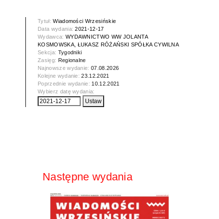
Tytuł:
Wiadomości Wrzesińskie
Data wydania:
2021-12-17
Wydawca:
WYDAWNICTWO WW JOLANTA
KOSMOWSKA, ŁUKASZ RÓŻAŃSKI SPÓŁKA CYWILNA
Sekcja:
Tygodniki
Zasięg:
Regionalne
Najnowsze wydanie:
07.08.2026
Kolejne wydanie:
23.12.2021
Poprzednie wydanie:
10.12.2021
Wybierz datę wydania:
Następne wydania