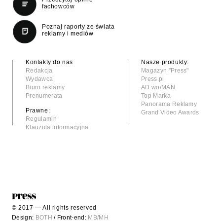
fachowców
Poznaj raporty ze świata
reklamy i mediów
Kontakty do nas
Nasze produkty:
Redakcja
Magazyn "Press"
Wydawca
Press.pl
Biuro reklamy
AD wo/MAN
Prenumerata
Top Marka
Panorama Reklamy
Prawne:
Grand Video Awards
Regulamin
Klauzula informacyjna
© 2017 — All rights reserved
Design:
BOTH
/ Front-end:
MB/MH