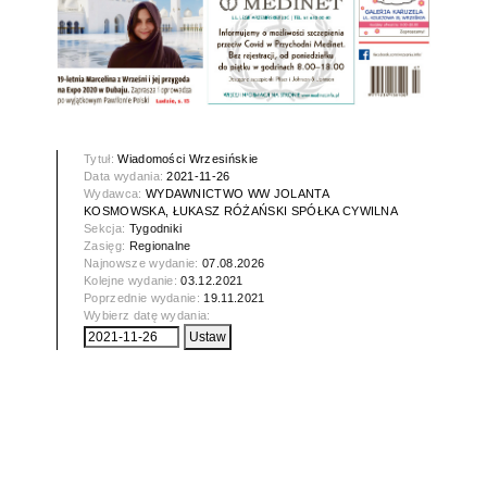
Tytuł:
Wiadomości Wrzesińskie
Data wydania:
2021-11-26
Wydawca:
WYDAWNICTWO WW JOLANTA
KOSMOWSKA, ŁUKASZ RÓŻAŃSKI SPÓŁKA CYWILNA
Sekcja:
Tygodniki
Zasięg:
Regionalne
Najnowsze wydanie:
07.08.2026
Kolejne wydanie:
03.12.2021
Poprzednie wydanie:
19.11.2021
Wybierz datę wydania: