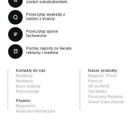
zostań subskrybentem
Przeczytaj wywiady z
ludźmi z branży
Przeczytaj opinie
fachowców
Poznaj raporty ze świata
reklamy i mediów
Kontakty do nas
Nasze produkty:
Redakcja
Magazyn "Press"
Wydawca
Press.pl
Biuro reklamy
AD wo/MAN
Prenumerata
Top Marka
Panorama Reklamy
Prawne:
Grand Video Awards
Regulamin
Klauzula informacyjna