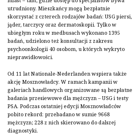
miast – tam, gdzie dostęp do specjalistów bywa
utrudniony. Mieszkańcy mogą bezpłatnie
skorzystać z czterech rodzajów badań: USG piersi,
jąder, tarczycy oraz dermatoskopii. Tylko w
ubiegłym roku w medbusach wykonano 1395
badań, udzielono też konsultacji z zakresu
psychoonkologii 40 osobom, u których wykryto
nieprawidłowości.
Od 11 lat Nationale-Nederlanden wspiera także
akcję Mosznowładcy. W ramach kampanii w
galeriach handlowych organizowane są bezpłatne
badania przesiewowe dla mężczyzn – USG i testy
PSA. Podczas ostatniej edycji Mosznowładców
pobito rekord: przebadano w sumie 9668
mężczyzn; 228 z nich skierowano do dalszej
diagnostyki.