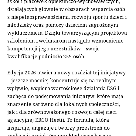
szkół i placówek opiekuńczo-wychowawczych,
działających głównie w obszarach wsparcia osób
z niepełnosprawnościami, rozwoju sportu dzieci i
młodzieży oraz pomocy dzieciom zagrożonym
wykluczeniem. Dzięki towarzyszącym projektowi
szkoleniom i webinarom nastąpiło wzmocnienie
kompetencji jego uczestników – swoje
kwalifikacje podniosło 259 osób.
Edycja 2026 otwiera nowy rozdział tej inicjatywy
– jeszcze mocniej koncentruje się na realnym
wpływie, wspiera wartościowe działania ESG i
zachęca do podejmowania inicjatyw, które mają
znaczenie zarówno dla lokalnych społeczności,
jak i dla zrównoważonego rozwoju całej sieci
agencyjnej ERGO Hestii. To formuła, która
inspiruje, angażuje i tworzy przestrzeń do
realizacji projektów przekładających się na