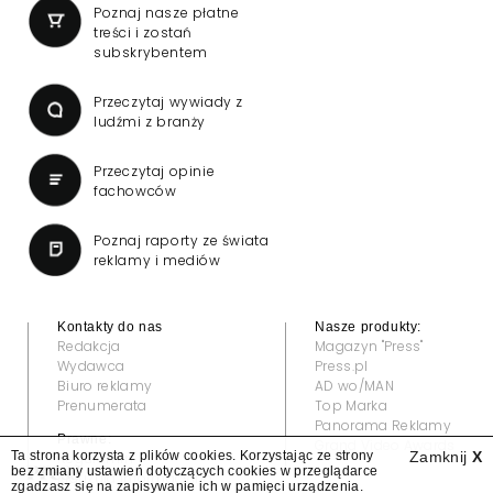
Poznaj nasze płatne
treści i zostań
subskrybentem
Przeczytaj wywiady z
ludźmi z branży
Przeczytaj opinie
fachowców
Poznaj raporty ze świata
reklamy i mediów
Kontakty do nas
Nasze produkty:
Redakcja
Magazyn "Press"
Wydawca
Press.pl
Biuro reklamy
AD wo/MAN
Prenumerata
Top Marka
Panorama Reklamy
Prawne:
Grand Video Awards
Ta strona korzysta z plików cookies. Korzystając ze strony
Zamknij
X
Regulamin
bez zmiany ustawień dotyczących cookies w przeglądarce
Klauzula informacyjna
zgadzasz się na zapisywanie ich w pamięci urządzenia.