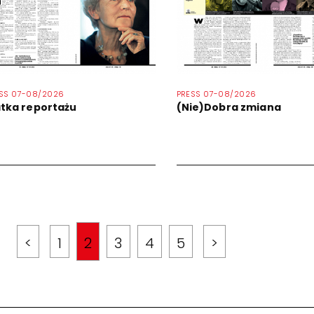
SS 07-08/2026
PRESS 07-08/2026
tka reportażu
(Nie)Dobra zmiana
<
1
2
3
4
5
>