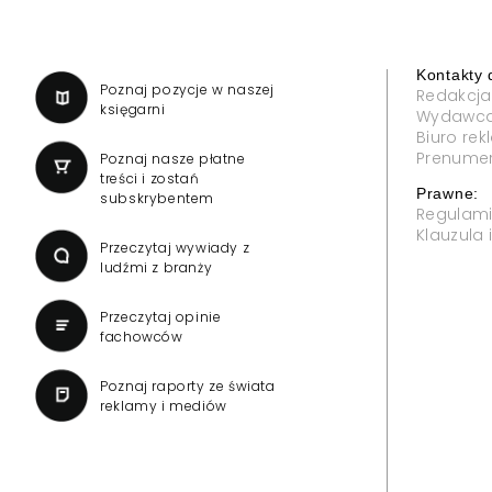
Kontakty 
a
Poznaj pozycje w naszej
Redakcja
księgarni
Wydawc
Biuro re
Prenume
Poznaj nasze płatne
treści i zostań
Prawne:
subskrybentem
Regulam
Klauzula
Przeczytaj wywiady z
ludźmi z branży
Przeczytaj opinie
fachowców
Poznaj raporty ze świata
reklamy i mediów