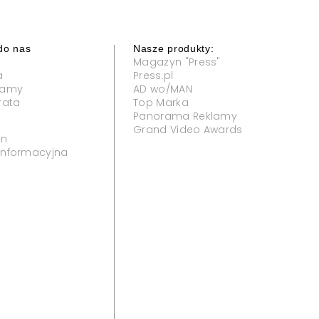
do nas
Nasze produkty:
Magazyn "Press"
a
Press.pl
klamy
AD wo/MAN
rata
Top Marka
Panorama Reklamy
Grand Video Awards
in
 informacyjna