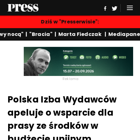
Dziś w "Presserwisie":
 nocą"
|
"Bracia"
|
Marta Fiedczak
|
Mediapanel
Reklama
Polska Izba Wydawców
apeluje o wsparcie dla
prasy ze środków w
budżecie unijnym