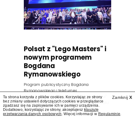
Polsat z "Lego Masters" i
nowym programem
Bogdana
Rymanowskiego
Program publicystyczny Bogdana
Rymanowskiego i teleturniej
muzyczny "Hitster. Muzyczna gra przebojów"
Ta strona korzysta z plików cookies. Korzystając ze strony
Zamknij
X
bez zmiany ustawień dotyczących cookies w przeglądarce
znajdą się wśród jesiennych nowości Polsatu.
zgadzasz się na zapisywanie ich w pamięci urządzenia.
Polsat przejmuje od TVN program "Lego
Dodatkowo, korzystając ze strony, akceptujesz
klauzulę
przetwarzania danych osobowych
. Więcej informacji w
Regulaminie
.
Masters".