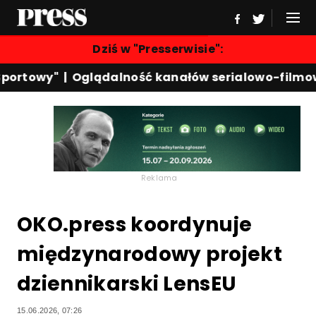
Dziś w "Presserwisie":
ortowy"
|
Oglądalność kanałów serialowo-filmowy
Reklama
OKO.press koordynuje
międzynarodowy projekt
dziennikarski LensEU
15.06.2026, 07:26