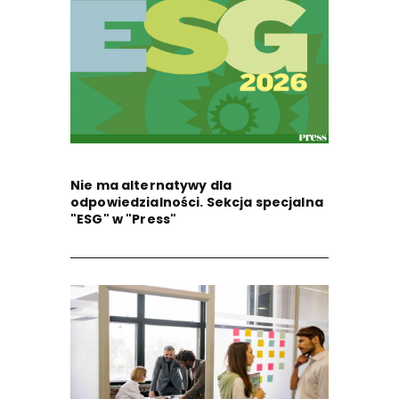
Nie ma alternatywy dla
odpowiedzialności. Sekcja specjalna
"ESG" w "Press"