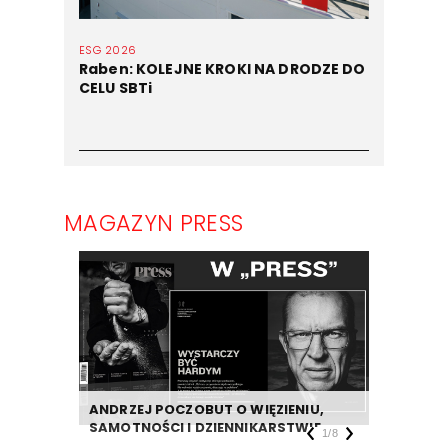
ESG 2026
Raben: KOLEJNE KROKI NA DRODZE DO
CELU SBTi
MAGAZYN PRESS
ANDRZEJ POCZOBUT O WIĘZIENIU,
DZIENNIK
SAMOTNOŚCI I DZIENNIKARSTWIE
TAKIEJ F
1
/
8