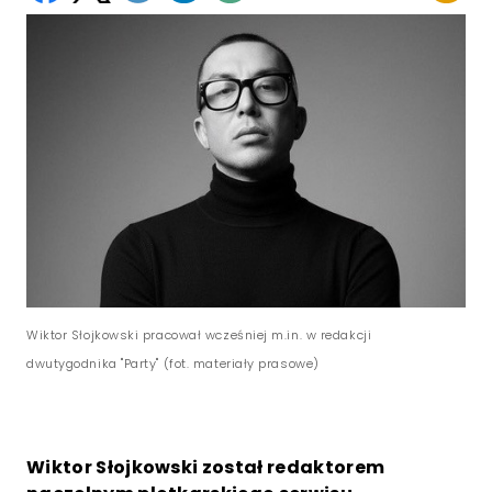
Wiktor Słojkowski pracował wcześniej m.in. w redakcji
dwutygodnika "Party" (fot. materiały prasowe)
Wiktor Słojkowski został redaktorem