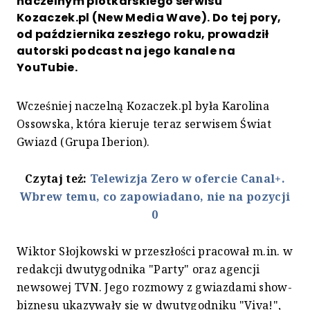
naczelnym plotkarskiego serwisu
Kozaczek.pl (New Media Wave). Do tej pory,
od października zeszłego roku, prowadził
autorski podcast na jego kanale na
YouTubie.
Wcześniej naczelną Kozaczek.pl była Karolina
Ossowska, która kieruje teraz serwisem Świat
Gwiazd (Grupa Iberion).
Czytaj też:
Telewizja Zero w ofercie Canal+.
Wbrew temu, co zapowiadano, nie na pozycji
0
Wiktor Słojkowski w przeszłości pracował m.in. w
redakcji dwutygodnika "Party" oraz agencji
newsowej TVN. Jego rozmowy z gwiazdami show-
biznesu ukazywały się w dwutygodniku "Viva!",