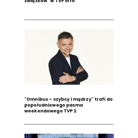
związków" w TVP Info
"Omnibus – szybcy i mądrzy" trafi do
popołudniowego pasma
weekendowego TVP 2