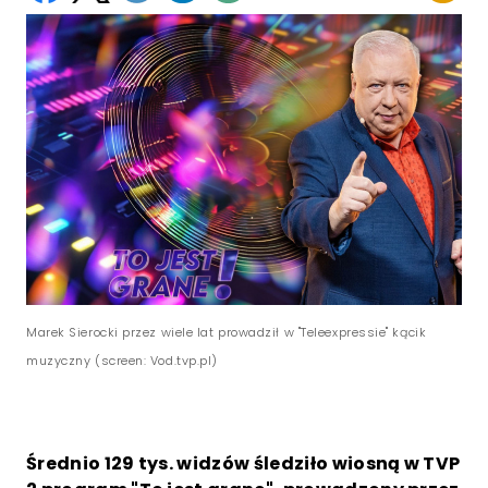
Marek Sierocki przez wiele lat prowadził w "Teleexpressie" kącik
muzyczny (screen: Vod.tvp.pl)
Średnio 129 tys. widzów śledziło wiosną w TVP