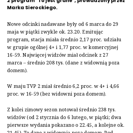
2 program "To jest grane", prowadzony przez
Marka Sierockiego.
Nowe odcinki nadawane były od 6 marca do 29
maja w piątki zwykle ok. 23.20. Emitując
program, stacja miała średnio 2,17 proc. udziału
w grupie ogólnej 4+ i 1,77 proc. w komercyjnej
16-59. Najwięcej widzów miał odcinek z 27
marca – średnio 208 tys. (dane z widownią poza
domem).
W maju TVP 2 miał średnio 6,2 proc. w 4+ i 4,66
proc. w 16-59 (bez widowni poza domem).
Z kolei zimowy sezon notował średnio 238 tys.
widzów (od 2 stycznia do 6 lutego, w piątki; dwa
pierwsze wydania pokazano o 22.45, a kolejne ok.
21.45). To dane z widownią poza domem. Pod