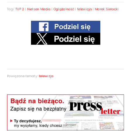
Tagi:
TVP 2
|
Nielsen Media
|
Oglądalność
|
telewizja
|
Marek Sierocki
Powiązane tematy:
telewizja