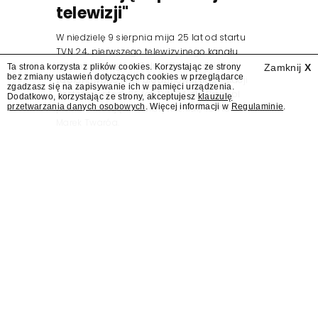
telewizji"
W niedzielę 9 sierpnia mija 25 lat od startu
TVN 24, pierwszego telewizyjnego kanału
informacyjnego w Polsce. Na ten dzień
Ta strona korzysta z plików cookies. Korzystając ze strony
Zamknij
X
bez zmiany ustawień dotyczących cookies w przeglądarce
zaplanowano finał urodzinowej trasy stacji
zgadzasz się na zapisywanie ich w pamięci urządzenia.
"Jesteśmy stąd". 25 lat TVN 24 dla Press.pl
Dodatkowo, korzystając ze strony, akceptujesz
klauzulę
przetwarzania danych osobowych
. Więcej informacji w
Regulaminie
.
podsumowują Jarosław Kuźniar, Tomasz Lis i
Marek Twaróg.