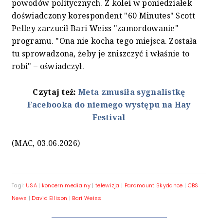
powodów politycznych. Z kolei w poniedziałek
doświadczony korespondent "60 Minutes" Scott
Pelley zarzucił Bari Weiss "zamordowanie"
programu. "Ona nie kocha tego miejsca. Została
tu sprowadzona, żeby je zniszczyć i właśnie to
robi" – oświadczył.
Czytaj też:
Meta zmusiła sygnalistkę
Facebooka do niemego występu na Hay
Festival
(MAC, 03.06.2026)
Tagi:
USA
|
koncern medialny
|
telewizja
|
Paramount Skydance
|
CBS
News
|
David Ellison
|
Bari Weiss