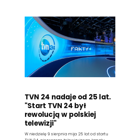
TVN 24 nadaje od 25 lat.
"Start TVN 24 był
rewolucją w polskiej
telewizji"
W niedzielę 9 sierpnia mija 25 lat od startu