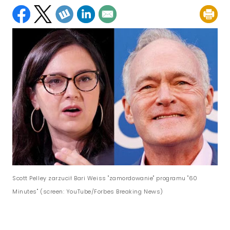
Scott Pelley zarzucił Bari Weiss "zamordowanie" programu "60
Minutes" (screen: YouTube/Forbes Breaking News)