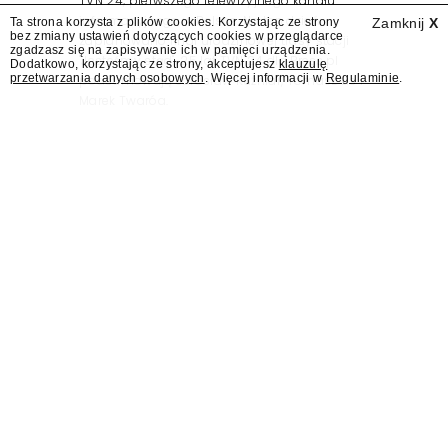
TVN 24, pierwszego telewizyjnego kanału
informacyjnego w Polsce. Na ten dzień
Ta strona korzysta z plików cookies. Korzystając ze strony
Zamknij
X
bez zmiany ustawień dotyczących cookies w przeglądarce
zaplanowano finał urodzinowej trasy stacji
zgadzasz się na zapisywanie ich w pamięci urządzenia.
"Jesteśmy stąd". 25 lat TVN 24 dla Press.pl
Dodatkowo, korzystając ze strony, akceptujesz
klauzulę
przetwarzania danych osobowych
. Więcej informacji w
Regulaminie
.
podsumowują Jarosław Kuźniar, Tomasz Lis i
Marek Twaróg.