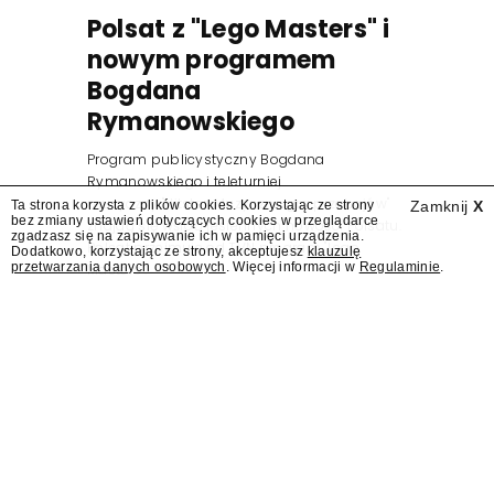
Polsat z "Lego Masters" i
nowym programem
Bogdana
Rymanowskiego
Program publicystyczny Bogdana
Rymanowskiego i teleturniej
muzyczny "Hitster. Muzyczna gra przebojów"
Ta strona korzysta z plików cookies. Korzystając ze strony
Zamknij
X
bez zmiany ustawień dotyczących cookies w przeglądarce
znajdą się wśród jesiennych nowości Polsatu.
zgadzasz się na zapisywanie ich w pamięci urządzenia.
Polsat przejmuje od TVN program "Lego
Dodatkowo, korzystając ze strony, akceptujesz
klauzulę
przetwarzania danych osobowych
. Więcej informacji w
Regulaminie
.
Masters".