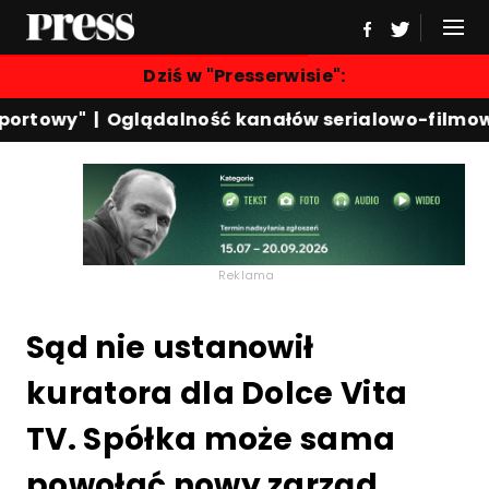
Dziś w "Presserwisie":
ortowy"
|
Oglądalność kanałów serialowo-filmowy
Reklama
Sąd nie ustanowił
kuratora dla Dolce Vita
TV. Spółka może sama
powołać nowy zarząd