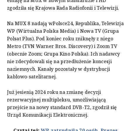
emisję na MUX w nowym standardzie i HD
zgodziła się Krajowa Rada Radiofonii i Telewizji.
Na MUX 8 nadają wPolsce24, Republika, Telewizja
WP (Wirtualna Polska Media) i Nowa TV (Grupa
Polsat Plus). Pod koniec roku zniknęły z niego
Metro (TVN Warner Bros. Discovery) i Zoom TV
(obecnie Zoom; Grupa Kino Polska). Ich nadawcy
nie zdecydowali się na przedłużenie koncesji
naziemnych. Kanały pozostały w dystrybucji
kablowo-satelitarnej.
Już jesienią 2024 roku na zmianę decyzji
rezerwacyjnej multipleksu, umożliwiającą
przejście na nowy standard DVB-T2, zgodził się
Urząd Komunikacji Elektronicznej.
Czytaj też:
WP zatrudniła 70 osób. Prezes