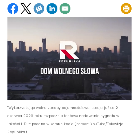
"Wykorzystując wolne zasoby pojemnościowe, stacja już od 2
czerwca 2026 roku rozpocznie testowe nadawanie sygnału w
jakości HD" – podano w komunikacie (screen: YouTube/Telewizja
Republika)