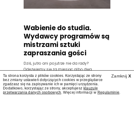
Wabienie do studia.
Wydawcy programów są
mistrzami sztuki
zapraszania gości
Dziś, jutro ani pojutrze nie da rady?
Odezwiemy się za miesiąc albo dwa.
Wydawcy programów są mistrzami sztuki
Ta strona korzysta z plików cookies. Korzystając ze strony
Zamknij
X
bez zmiany ustawień dotyczących cookies w przeglądarce
zapraszania gości.
zgadzasz się na zapisywanie ich w pamięci urządzenia.
Dodatkowo, korzystając ze strony, akceptujesz
klauzulę
przetwarzania danych osobowych
. Więcej informacji w
Regulaminie
.