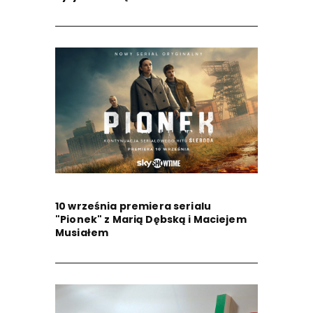
10 września premiera serialu
"Pionek" z Marią Dębską i Maciejem
Musiałem