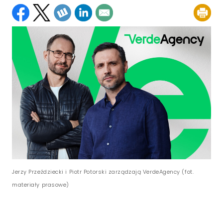
Jerzy Przeździecki i Piotr Potorski zarządzają VerdeAgency (fot.
materiały prasowe)