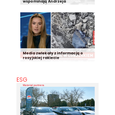
wspominają Andrzeja
Morozowskiego
Media zwlekały z informacją o
rosyjskiej rakiecie
ESG
Materiał partnera