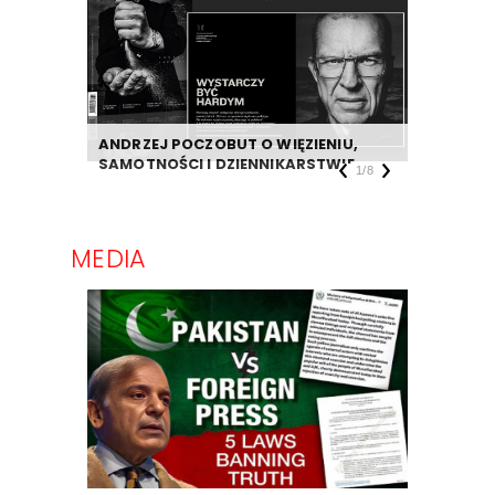
ANDRZEJ POCZOBUT O WIĘZIENIU,
DZIENNIK
SAMOTNOŚCI I DZIENNIKARSTWIE
TAKIEJ F
1
/
8
MEDIA