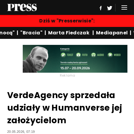
Dziś w "Presserwisie":
ą"
|
"Bracia"
|
Marta Fiedczak
|
Mediapanel
|
Wyd
Reklama
VerdeAgency sprzedała
udziały w Humanverse jej
założycielom
20.05.2026, 07:19