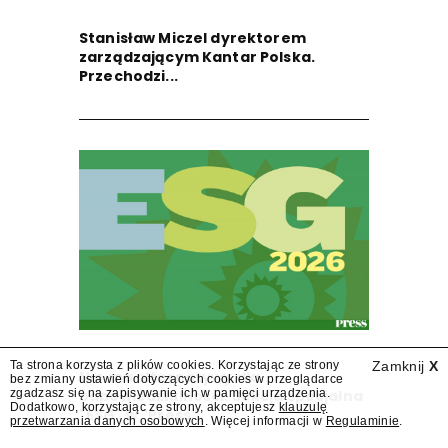
Stanisław Miczel dyrektorem
zarządzającym Kantar Polska.
Przechodzi...
Ta strona korzysta z plików cookies. Korzystając ze strony
Zamknij
X
Nie ma alternatywy dla
bez zmiany ustawień dotyczących cookies w przeglądarce
odpowiedzialności. Sekcja specjalna
zgadzasz się na zapisywanie ich w pamięci urządzenia.
Dodatkowo, korzystając ze strony, akceptujesz
klauzulę
"ESG" w "Press"
przetwarzania danych osobowych
. Więcej informacji w
Regulaminie
.