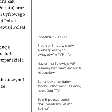
ndra Żak
olsatu) oraz
 i Cyfrowego
i Polsat i
ewizji Polsat
PODOBNE ARTYKUŁY
Średnio 181 tys. widzów
bucję
"Niebezpiecznych
orts 4.
związków" w TVP Info
szpańskiej i
Naziemna Telewizja WP
jesienią bez premierowych
kabaretów
 obrotowym 1
Serial dokumentalny
 ze
"Kochaj albo wróć" jesienną
nowością TTV
Tele 5 pokaże serial
dokumentalny "WOPR
Solina"