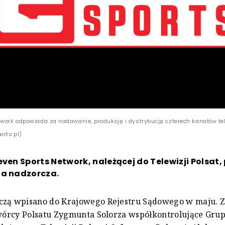
twork odpowiada za nadawanie, produkcję i dystrybucję czterech kanałów te
orts.pl)
even Sports Network, należącej do Telewizji Polsat
da nadzorcza.
czą wpisano do Krajowego Rejestru Sądowego w maju. Z
twórcy Polsatu Zygmunta Solorza współkontrolujące Grup