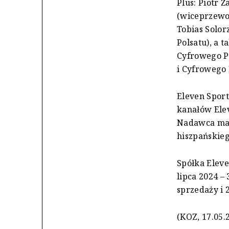
Plus: Piotr 
(wiceprzewod
Tobias Solor
Polsatu), a 
Cyfrowego Po
i Cyfrowego 
Eleven Spor
kanałów Elev
Nadawca ma w
hiszpańskieg
Spółka Eleve
lipca 2024 –
sprzedaży i 2
(KOZ, 17.05.