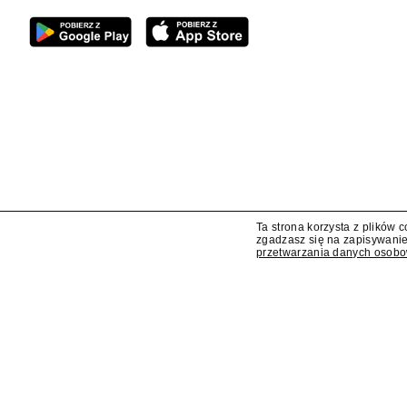
Serwis Republiki "Dzisiaj" 
widzów
Ta strona korzysta z plików 
zgadzasz się na zapisywanie
przetwarzania danych osob
W lipcu 2026 roku "Fakty" były najchętniej o
Największy spadek widowni zanotował serwis Rep