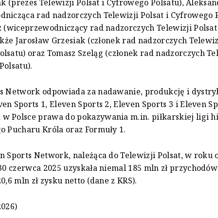
Żak (prezes Telewizji Polsat i Cyfrowego Polsatu), Aleksa
nicząca rad nadzorczych Telewizji Polsat i Cyfrowego P
z (wiceprzewodniczący rad nadzorczych Telewizji Polsat
także Jarosław Grzesiak (członek rad nadzorczych Telewizj
lsatu) oraz Tomasz Szeląg (członek rad nadzorczych Tel
Polsatu).
ts Network odpowiada za nadawanie, produkcję i dystry
en Sports 1, Eleven Sports 2, Eleven Sports 3 i Eleven Sp
 Polsce prawa do pokazywania m.in. piłkarskiej ligi hi
o Pucharu Króla oraz Formuły 1.
n Sports Network, należąca do Telewizji Polsat, w roku
 30 czerwca 2025 uzyskała niemal 185 mln zł przychodów
0,6 mln zł zysku netto (dane z KRS).
2026)