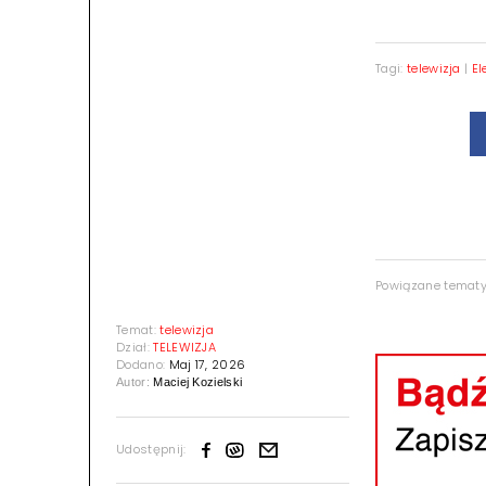
Tagi:
telewizja
|
El
Powiązane temat
Temat:
telewizja
Dział:
TELEWIZJA
Dodano:
Maj 17, 2026
Autor:
Maciej Kozielski
Udostępnij: