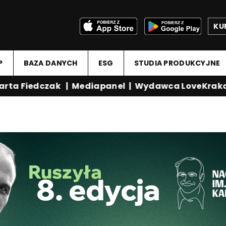
KU
P
BAZA DANYCH
ESG
STUDIA PRODUKCYJNE
ta Fiedczak
|
Mediapanel
|
Wydawca LoveKrakow