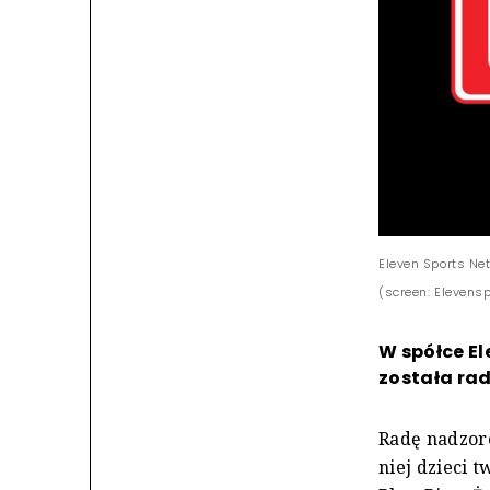
Eleven Sports Ne
(screen: Elevensp
W spółce El
została ra
Radę nadzor
niej dzieci 