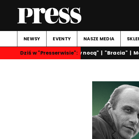
NEWSY
EVENTY
NASZE MEDIA
SKLE
Dziś w "Presserwisie":
"Rozmowy nocą"
|
"Bracia"
|
Mar