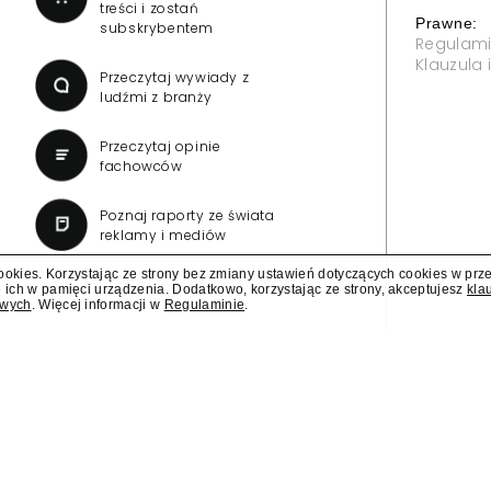
stracił jedną trzecią
My Company Medi
zatwierdzenie uk
cookies. Korzystając ze strony bez zmiany ustawień dotyczących cookies w prz
 ich w pamięci urządzenia. Dodatkowo, korzystając ze strony, akceptujesz
kla
owych
. Więcej informacji w
Regulaminie
.
glądanym programem informacyjnym.
My Company Media, wydawca "M
ubliki "Dzisiaj".
zatwierdzenie układu. To kole
postępowaniu restrukturyzacy