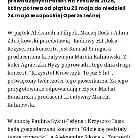
prowadzących Polsat Hit Festiwal 2026,
który potrwa od piątku 22 maja do niedzieli
24 maja w sopockiej Operze Leśnej.
W piątek Aleksandra Filipek, Maciej Rock i Adam
Zdrójkowski przedstawią "Radiowy Hit Roku".
Reżyserem koncertu jest Konrad Smuga, a
producentem kreatywnym Marcin Kalinowski. Z
kolei Agnieszka Hyży poprowadzi tego dnia drugi
koncert, "Krzysztof Krawczyk. To już 5 lat",
poświęcony twórczości tego piosenkarza. Za jego
przygotowanie odpowiadają reżyser Michał
Bandurski i producent kreatywny Marcin
Kalinowski.
W sobotę Paulina Sykut-Jeżyna i Krzysztof Ibisz
będą gospodarzami koncertu "Gdzie się podziały
tamte prywatki", a Aleksander Sikora – "Zostawili