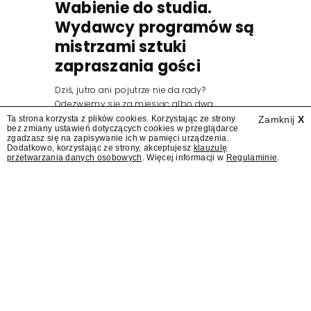
Wabienie do studia.
Wydawcy programów są
mistrzami sztuki
zapraszania gości
Dziś, jutro ani pojutrze nie da rady?
Odezwiemy się za miesiąc albo dwa.
Wydawcy programów są mistrzami sztuki
Ta strona korzysta z plików cookies. Korzystając ze strony
Zamknij
X
bez zmiany ustawień dotyczących cookies w przeglądarce
zapraszania gości.
zgadzasz się na zapisywanie ich w pamięci urządzenia.
Dodatkowo, korzystając ze strony, akceptujesz
klauzulę
przetwarzania danych osobowych
. Więcej informacji w
Regulaminie
.