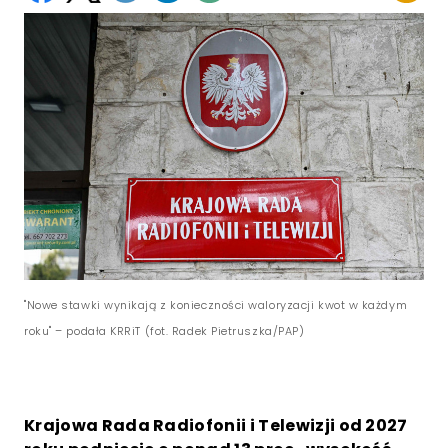
"Nowe stawki wynikają z konieczności waloryzacji kwot w każdym
roku" – podała KRRiT (fot. Radek Pietruszka/PAP)
Krajowa Rada Radiofonii i Telewizji od 2027