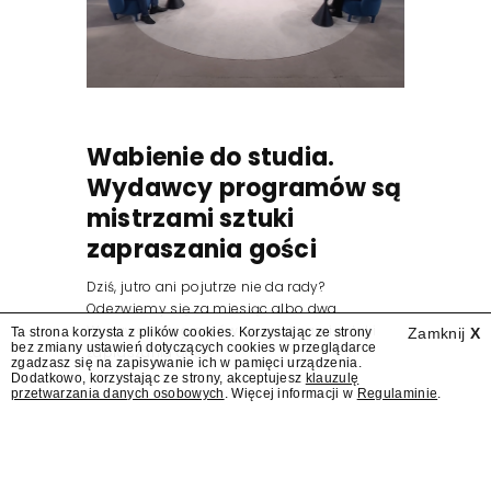
Wabienie do studia.
Wydawcy programów są
mistrzami sztuki
zapraszania gości
Dziś, jutro ani pojutrze nie da rady?
Odezwiemy się za miesiąc albo dwa.
Wydawcy programów są mistrzami sztuki
Ta strona korzysta z plików cookies. Korzystając ze strony
Zamknij
X
bez zmiany ustawień dotyczących cookies w przeglądarce
zapraszania gości.
zgadzasz się na zapisywanie ich w pamięci urządzenia.
Dodatkowo, korzystając ze strony, akceptujesz
klauzulę
przetwarzania danych osobowych
. Więcej informacji w
Regulaminie
.