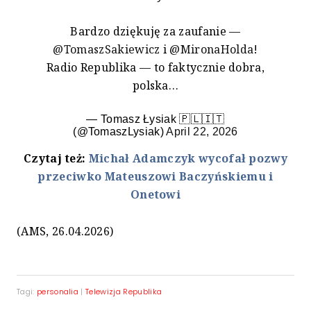
Bardzo dziękuję za zaufanie —
@TomaszSakiewicz
i
@MironaHolda
!
Radio Republika — to faktycznie dobra,
polska…
— Tomasz Łysiak 🇵🇱🇮🇹
(@TomaszLysiak)
April 22, 2026
Czytaj też:
Michał Adamczyk wycofał pozwy
przeciwko Mateuszowi Baczyńskiemu i
Onetowi
(AMS, 26.04.2026)
Tagi:
personalia
|
Telewizja Republika