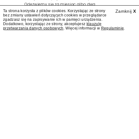
Odezwiemy się za miesiąc albo dwa.
Wydawcy programów są mistrzami sztuki
Ta strona korzysta z plików cookies. Korzystając ze strony
Zamknij
X
bez zmiany ustawień dotyczących cookies w przeglądarce
zapraszania gości.
zgadzasz się na zapisywanie ich w pamięci urządzenia.
Dodatkowo, korzystając ze strony, akceptujesz
klauzulę
przetwarzania danych osobowych
. Więcej informacji w
Regulaminie
.