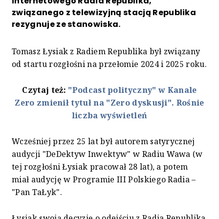
internetowego Radia Republika,
związanego z telewizyjną stacją Republika
rezygnuje ze stanowiska.
Tomasz Łysiak z Radiem Republika był związany
od startu rozgłośni na przełomie 2024 i 2025 roku.
Czytaj też:
"Podcast polityczny" w Kanale
Zero zmienił tytuł na "Zero dyskusji". Rośnie
liczba wyświetleń
Wcześniej przez 25 lat był autorem satyrycznej
audycji "DeDektyw Inwektyw" w Radiu Wawa (w
tej rozgłośni Łysiak pracował 28 lat), a potem
miał audycję w Programie III Polskiego Radia –
"Pan TaŁyk".
Łysiak swoją decyzję o odejściu z Radia Republika