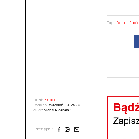
Tagi:
Polskie Radi
Dział:
RADIO
Dodano:
Kwiecień 23, 2026
Autor:
Michał Niedbalski
Udostępnij: