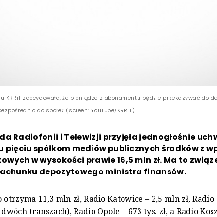
u KRRiT zdecydowała, że pieniądze z abonamentu będzie przekazywać do d
bezpośrednio do spółek (screen: YouTube/KRRiT)
a Radiofonii i Telewizji przyjęła jednogłośnie uch
u pięciu spółkom mediów publicznych środków z 
ych w wysokości prawie 16,5 mln zł. Ma to związe
rachunku depozytowego ministra finansów.
o otrzyma 11,3 mln zł, Radio Katowice – 2,5 mln zł, Radi
 dwóch transzach), Radio Opole – 673 tys. zł, a Radio Kosz