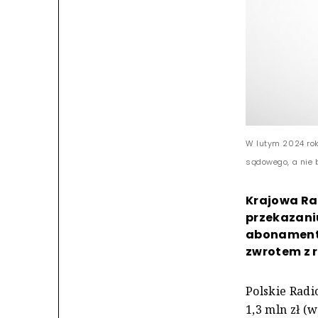
W lutym 2024 rok
sądowego, a nie 
Krajowa Rad
przekazani
abonamentow
zwrotem z 
Polskie Radi
1,3 mln zł (w