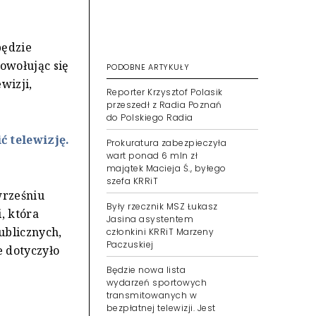
będzie
owołując się
PODOBNE ARTYKUŁY
wizji,
Reporter Krzysztof Polasik
przeszedł z Radia Poznań
do Polskiego Radia
 telewizję.
Prokuratura zabezpieczyła
wart ponad 6 mln zł
majątek Macieja Ś., byłego
szefa KRRiT
wrześniu
Były rzecznik MSZ Łukasz
, która
Jasina asystentem
ublicznych,
członkini KRRiT Marzeny
Paczuskiej
e dotyczyło
Będzie nowa lista
wydarzeń sportowych
transmitowanych w
bezpłatnej telewizji. Jest