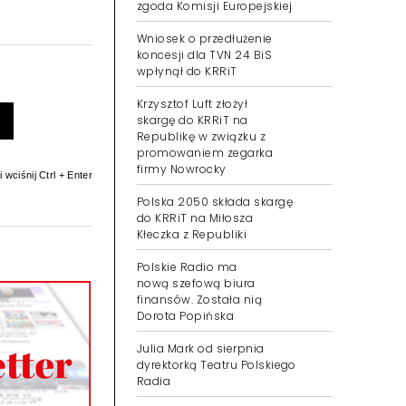
zgoda Komisji Europejskiej
Wniosek o przedłużenie
koncesji dla TVN 24 BiS
wpłynął do KRRiT
Krzysztof Luft złożył
skargę do KRRiT na
Republikę w związku z
promowaniem zegarka
firmy Nowrocky
 wciśnij Ctrl + Enter
Polska 2050 składa skargę
do KRRiT na Miłosza
Kłeczka z Republiki
Polskie Radio ma
nową szefową biura
finansów. Została nią
Dorota Popińska
Julia Mark od sierpnia
dyrektorką Teatru Polskiego
Radia