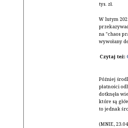
tys. zł.
W lutym 202
przekazywać 
na "chaos pr
wywołany de
Czytaj też:
Później środ
płatności od
dotknęła wie
które są głó
to jednak śr
(MNIE, 23.04