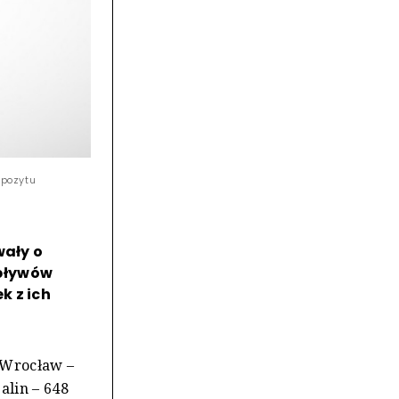
epozytu
wały o
wpływów
k z ich
o Wrocław –
alin – 648