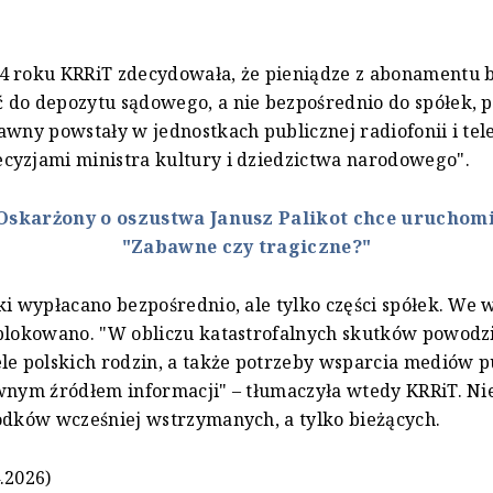
4 roku KRRiT zdecydowała, że pieniądze z abonamentu 
do depozytu sądowego, a nie bezpośrednio do spółek, p
awny powstały w jednostkach publicznej radiofonii i tele
cyzjami ministra kultury i dziedzictwa narodowego".
Oskarżony o oszustwa Janusz Palikot chce uruchomić
"Zabawne czy tragiczne?"
ki wypłacano bezpośrednio, ale tylko części spółek. We 
blokowano. "W obliczu katastrofalnych skutków powodzi
le polskich rodzin, a także potrzeby wsparcia mediów p
wnym źródłem informacji" – tłumaczyła wtedy KRRiT. Ni
odków wcześniej wstrzymanych, a tylko bieżących.
.2026)