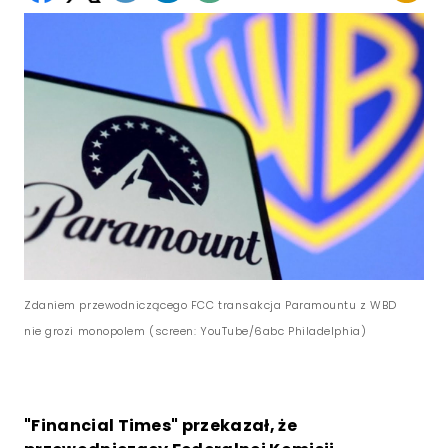
Zdaniem przewodniczącego FCC transakcja Paramountu z WBD
nie grozi monopolem (screen: YouTube/6abc Philadelphia)
"Financial Times" przekazał, że