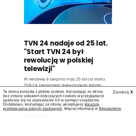
TVN 24 nadaje od 25 lat.
"Start TVN 24 był
rewolucją w polskiej
telewizji"
W niedzielę 9 sierpnia mija 25 lat od startu
TVN 24, pierwszego telewizyjnego kanału
informacyjnego w Polsce. Na ten dzień
Ta strona korzysta z plików cookies. Korzystając ze strony
Zamknij
X
bez zmiany ustawień dotyczących cookies w przeglądarce
zaplanowano finał urodzinowej trasy stacji
zgadzasz się na zapisywanie ich w pamięci urządzenia.
"Jesteśmy stąd". 25 lat TVN 24 dla Press.pl
Dodatkowo, korzystając ze strony, akceptujesz
klauzulę
przetwarzania danych osobowych
. Więcej informacji w
Regulaminie
.
podsumowują Jarosław Kuźniar, Tomasz Lis i
Marek Twaróg.