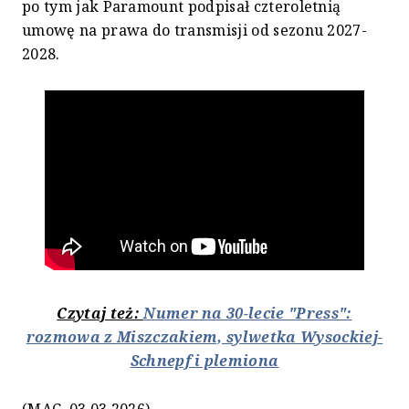
po tym jak Paramount podpisał czteroletnią
umowę na prawa do transmisji od sezonu 2027-
2028.
Czytaj też:
Numer na 30-lecie "Press":
rozmowa z Miszczakiem, sylwetka Wysockiej-
Schnepf i plemiona
(MAC, 03.03.2026)