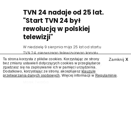
TVN 24 nadaje od 25 lat.
"Start TVN 24 był
rewolucją w polskiej
telewizji"
W niedzielę 9 sierpnia mija 25 lat od startu
TVN 24, pierwszego telewizyjnego kanału
informacyjnego w Polsce. Na ten dzień
Ta strona korzysta z plików cookies. Korzystając ze strony
Zamknij
X
bez zmiany ustawień dotyczących cookies w przeglądarce
zaplanowano finał urodzinowej trasy stacji
zgadzasz się na zapisywanie ich w pamięci urządzenia.
"Jesteśmy stąd". 25 lat TVN 24 dla Press.pl
Dodatkowo, korzystając ze strony, akceptujesz
klauzulę
przetwarzania danych osobowych
. Więcej informacji w
Regulaminie
.
podsumowują Jarosław Kuźniar, Tomasz Lis i
Marek Twaróg.